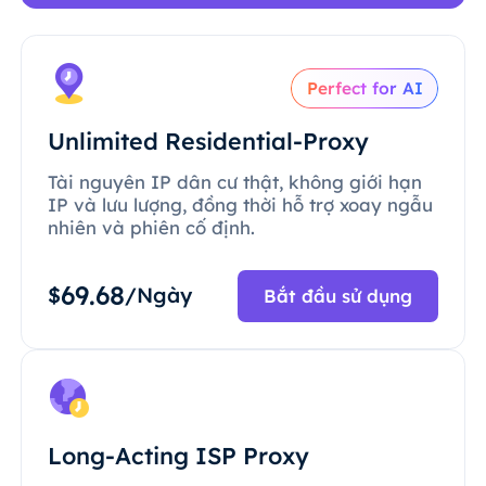
Perfect for AI
Unlimited Residential-Proxy
Tài nguyên IP dân cư thật, không giới hạn
IP và lưu lượng, đồng thời hỗ trợ xoay ngẫu
nhiên và phiên cố định.
69.68
$
/Ngày
Bắt đầu sử dụng
Long-Acting ISP Proxy