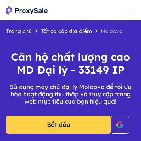
Trang chủ
Tất cả các địa điểm
Moldova
Căn hộ chất lượng cao
MD Đại lý - 33149 IP
Sử dụng máy chủ đại lý Moldova để tối ưu
hóa hoạt động thu thập và truy cập trang
web mục tiêu của bạn hiệu quả!
Bắt đầu