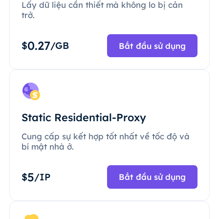
Lấy dữ liệu cần thiết mà không lo bị cản
trở.
0.27
$
/GB
Bắt đầu sử dụng
Static Residential-Proxy
Cung cấp sự kết hợp tốt nhất về tốc độ và
bí mật nhà ở.
5
$
/IP
Bắt đầu sử dụng