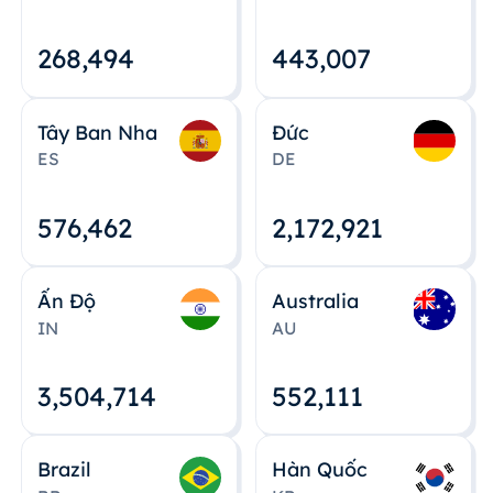
268,495
443,008
Tây Ban Nha
Đức
ES
DE
576,463
2,172,922
Ấn Độ
Australia
IN
AU
3,504,715
552,112
Brazil
Hàn Quốc