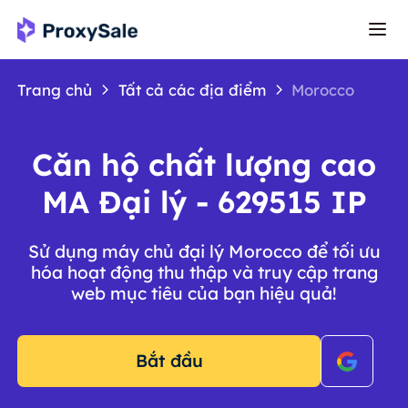
Trang chủ
Tất cả các địa điểm
Morocco
Căn hộ chất lượng cao
MA Đại lý - 629515 IP
Sử dụng máy chủ đại lý Morocco để tối ưu
hóa hoạt động thu thập và truy cập trang
web mục tiêu của bạn hiệu quả!
Bắt đầu