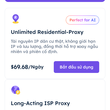
Perfect for AI
Unlimited Residential-Proxy
Tài nguyên IP dân cư thật, không giới hạn
IP và lưu lượng, đồng thời hỗ trợ xoay ngẫu
nhiên và phiên cố định.
69.68
$
/Ngày
Bắt đầu sử dụng
Long-Acting ISP Proxy