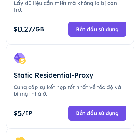
Lấy dữ liệu cần thiết mà không lo bị cản
trở.
0.27
$
/GB
Bắt đầu sử dụng
Static Residential-Proxy
Cung cấp sự kết hợp tốt nhất về tốc độ và
bí mật nhà ở.
5
$
/IP
Bắt đầu sử dụng