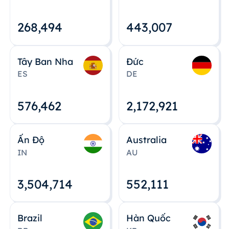
268,495
443,008
Tây Ban Nha
Đức
ES
DE
576,463
2,172,922
Ấn Độ
Australia
IN
AU
3,504,715
552,112
Brazil
Hàn Quốc