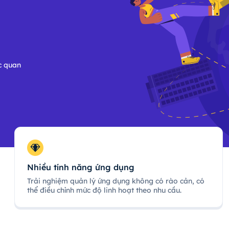
c quan
Nhiều tính năng ứng dụng
Trải nghiệm quản lý ứng dụng không có rào cản, có
thể điều chỉnh mức độ linh hoạt theo nhu cầu.