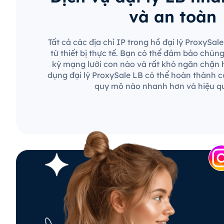
và an toàn
Tất cả các địa chỉ IP trong hồ đại lý ProxySa
từ thiết bị thực tế. Bạn có thể đảm bảo chún
kỳ mạng lưới con nào và rất khó ngăn chặn 
dụng đại lý ProxySale LB có thể hoàn thành c
quy mô nào nhanh hơn và hiệu q