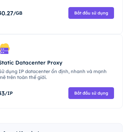
0.27
$
/GB
Bắt đầu sử dụng
Static Datacenter Proxy
Sử dụng IP datacenter ổn định, nhanh và mạnh
mẽ trên toàn thế giới.
3
$
/IP
Bắt đầu sử dụng