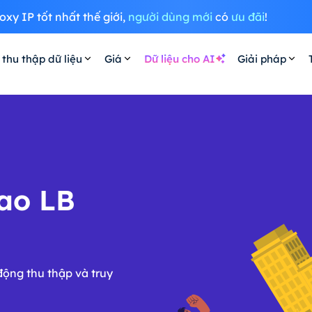
oxy IP tốt nhất thế giới,
người dùng mới
có
ưu đãi
!
 thu thập dữ liệu
Giá
Dữ liệu cho AI
Giải pháp
cao LB
động thu thập và truy