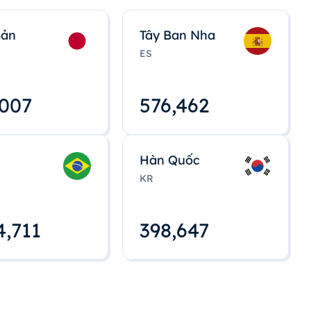
Bản
Tây Ban Nha
ES
,008
576,463
Hàn Quốc
KR
4,712
398,648