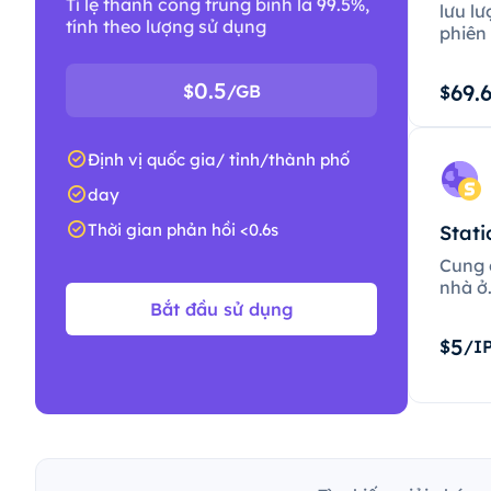
Tỉ lệ thành công trung bình là 99.5%,
lưu lư
tính theo lượng sử dụng
phiên 
0.5
69.
$
/GB
$
Định vị quốc gia/ tỉnh/thành phố
day
Thời gian phản hồi <0.6s
Stati
Cung c
nhà ở
Bắt đầu sử dụng
5
$
/I