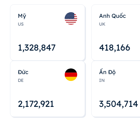
Mỹ
Anh Quốc
US
UK
1,328,848
418,167
Đức
Ấn Độ
DE
IN
2,172,922
3,504,715