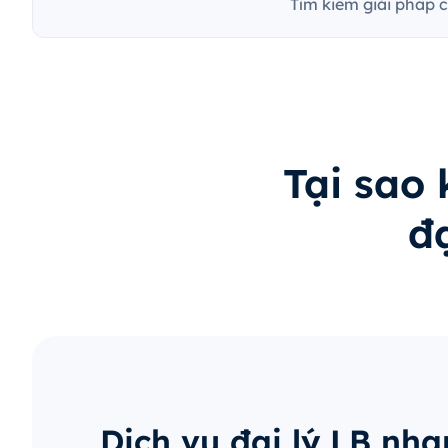
Tìm kiếm giải pháp 
Tại sao
đ
Dịch vụ đại lý LB nh