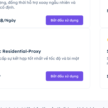
ợng, đồng thời hỗ trợ xoay ngẫu nhiên và
cố định.
68
/Ngày
Bắt đầu sử dụng
c Residential-Proxy
ấp sự kết hợp tốt nhất về tốc độ và bí mật
.
P
Bắt đầu sử dụng