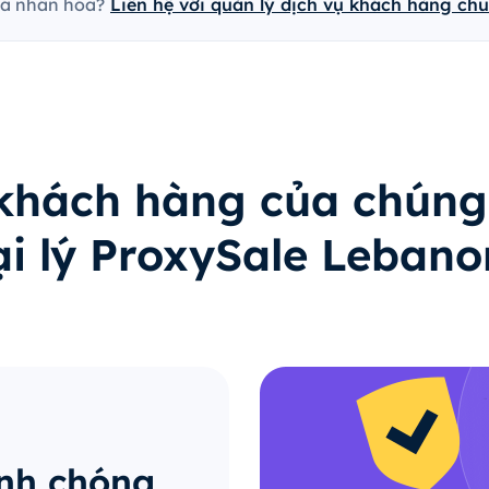
cá nhân hóa?
Liên hệ với quản lý dịch vụ khách hàng ch
 khách hàng của chúng
ại lý ProxySale Lebano
anh chóng