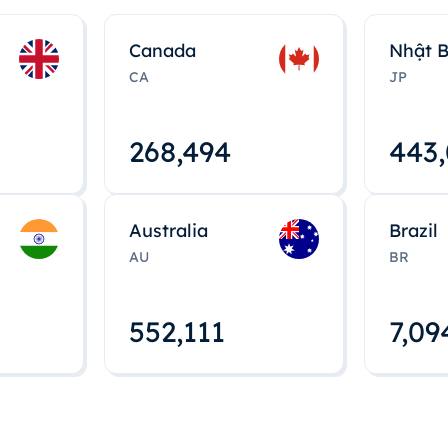
Canada
Nhật 
CA
JP
268,495
443
Australia
Brazil
AU
BR
552,112
7,09