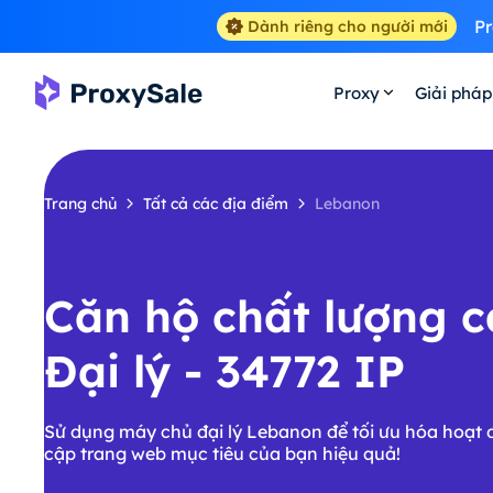
Pr
Dành riêng cho người mới
Proxy
Giải pháp
Trang chủ
Tất cả các địa điểm
Lebanon
Căn hộ chất lượng 
Đại lý - 34772 IP
Sử dụng máy chủ đại lý Lebanon để tối ưu hóa hoạt 
cập trang web mục tiêu của bạn hiệu quả!