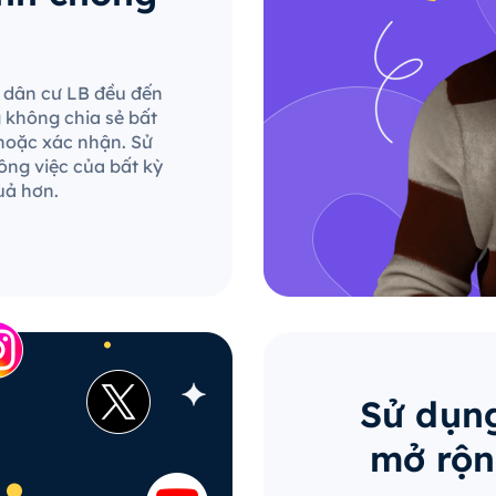
le dân cư LB đều đến
g không chia sẻ bất
hoặc xác nhận. Sử
ông việc của bất kỳ
uả hơn.
Sử dụng
mở rộn