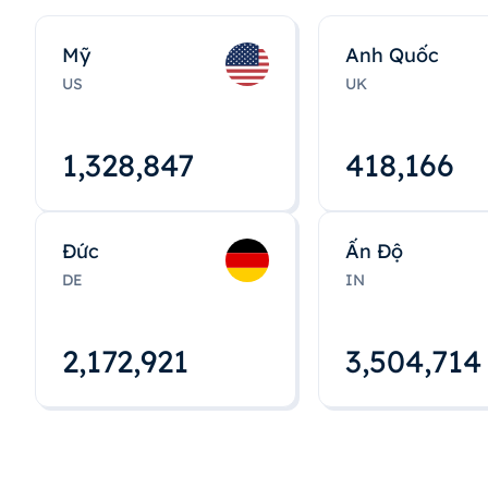
Mỹ
Anh Quốc
US
UK
1,328,848
418,167
Đức
Ấn Độ
DE
IN
2,172,922
3,504,715