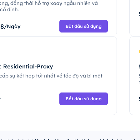
ợng, đồng thời hỗ trợ xoay ngẫu nhiên và
cố định.
68
/Ngày
Bắt đầu sử dụng
c Residential-Proxy
ấp sự kết hợp tốt nhất về tốc độ và bí mật
.
P
Bắt đầu sử dụng