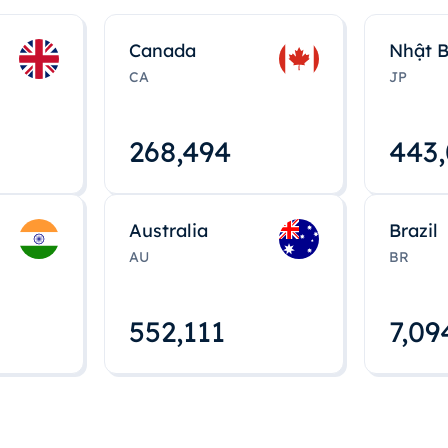
Canada
Nhật 
CA
JP
268,495
443
Australia
Brazil
AU
BR
552,112
7,09