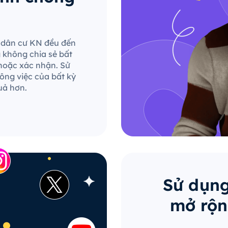
le dân cư KN đều đến
g không chia sẻ bất
hoặc xác nhận. Sử
ông việc của bất kỳ
uả hơn.
Sử dụng
mở rộn