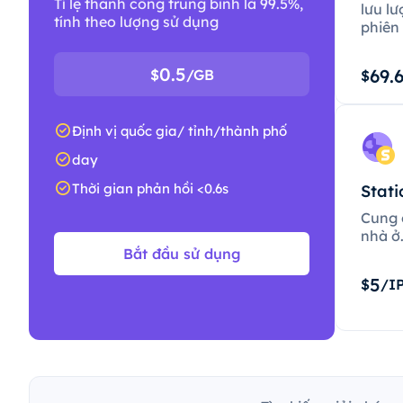
Tỉ lệ thành công trung bình là 99.5%,
lưu lư
tính theo lượng sử dụng
phiên 
0.5
69.
$
/GB
$
Định vị quốc gia/ tỉnh/thành phố
day
Thời gian phản hồi <0.6s
Stati
Cung c
nhà ở
Bắt đầu sử dụng
5
$
/I