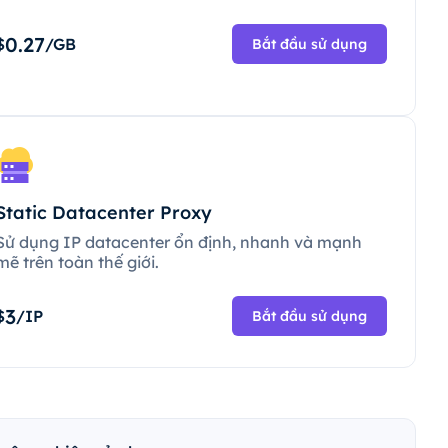
0.27
$
/GB
Bắt đầu sử dụng
Static Datacenter Proxy
Sử dụng IP datacenter ổn định, nhanh và mạnh
mẽ trên toàn thế giới.
3
$
/IP
Bắt đầu sử dụng