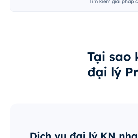
Tìm kiếm giải pháp 
Tại sao
đại lý P
Dịch vụ đại lý KN nh