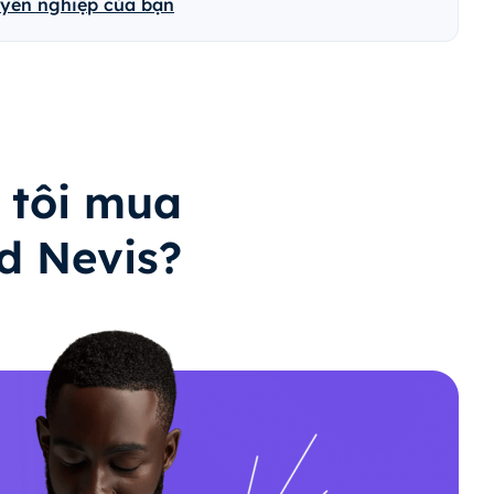
uyên nghiệp của bạn
 tôi mua
nd Nevis?