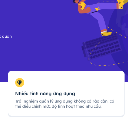
c quan
Nhiều tính năng ứng dụng
Trải nghiệm quản lý ứng dụng không có rào cản, có
thể điều chỉnh mức độ linh hoạt theo nhu cầu.