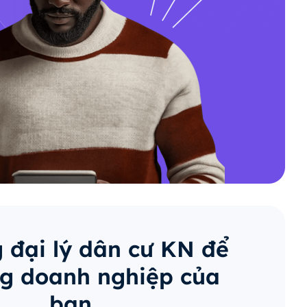
 đại lý dân cư KN để
g doanh nghiệp của
bạn