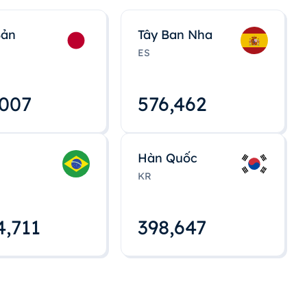
Bản
Tây Ban Nha
ES
,008
576,463
Hàn Quốc
KR
4,712
398,648