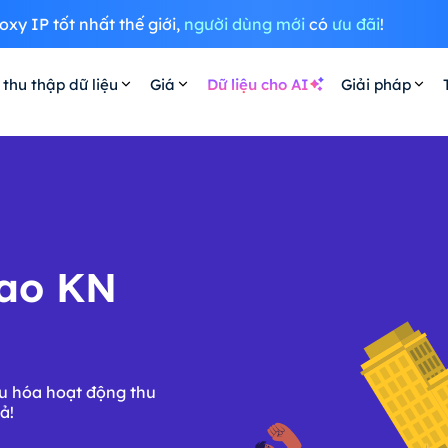
oxy IP tốt nhất thế giới,
người dùng mới
có
ưu đãi
!
 thu thập dữ liệu
Giá
Dữ liệu cho AI
Giải pháp
cao KN
ưu hóa hoạt động thu
ả!