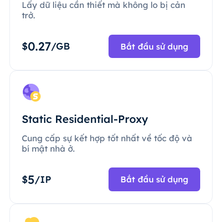
Lấy dữ liệu cần thiết mà không lo bị cản
trở.
0.27
$
/GB
Bắt đầu sử dụng
Static Residential-Proxy
Cung cấp sự kết hợp tốt nhất về tốc độ và
bí mật nhà ở.
5
$
/IP
Bắt đầu sử dụng