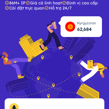
86M+ IP
Giá cả linh hoạt
Định vị cao cấp
Cài đặt trực quan
Hỗ trợ 24/7
Kyrgyzstan
62,685