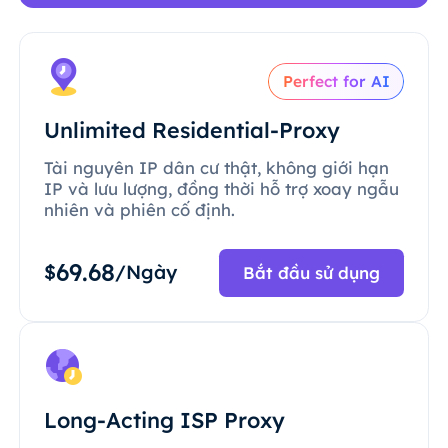
Perfect for AI
Unlimited Residential-Proxy
Tài nguyên IP dân cư thật, không giới hạn
IP và lưu lượng, đồng thời hỗ trợ xoay ngẫu
nhiên và phiên cố định.
69.68
$
/Ngày
Bắt đầu sử dụng
Long-Acting ISP Proxy