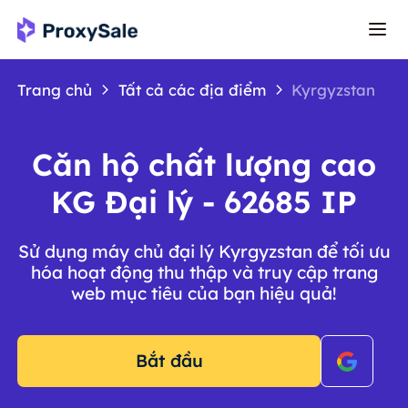
Trang chủ
Tất cả các địa điểm
Kyrgyzstan
Căn hộ chất lượng cao
KG Đại lý - 62685 IP
Sử dụng máy chủ đại lý Kyrgyzstan để tối ưu
hóa hoạt động thu thập và truy cập trang
web mục tiêu của bạn hiệu quả!
Bắt đầu