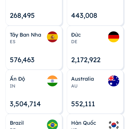
268,495
443,008
Tây Ban Nha
Đức
ES
DE
576,463
2,172,922
Ấn Độ
Australia
IN
AU
3,504,715
552,112
Brazil
Hàn Quốc