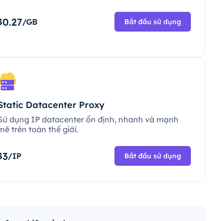
0.27
$
/GB
Bắt đầu sử dụng
Static Datacenter Proxy
Sử dụng IP datacenter ổn định, nhanh và mạnh
mẽ trên toàn thế giới.
3
$
/IP
Bắt đầu sử dụng