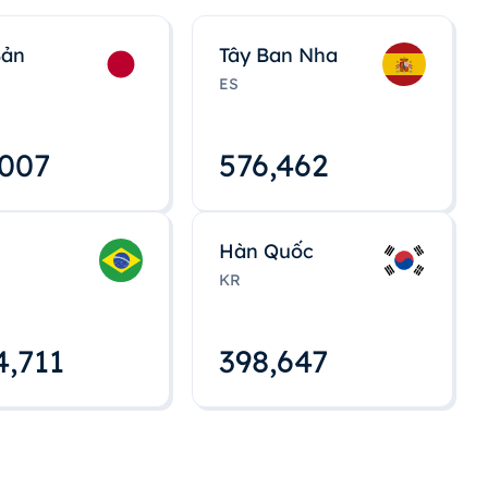
Bản
Tây Ban Nha
ES
,008
576,463
Hàn Quốc
KR
4,712
398,648