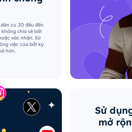
le dân cư JO đều đến
g không chia sẻ bất
hoặc xác nhận. Sử
ông việc của bất kỳ
uả hơn.
Sử dụng
mở rộn