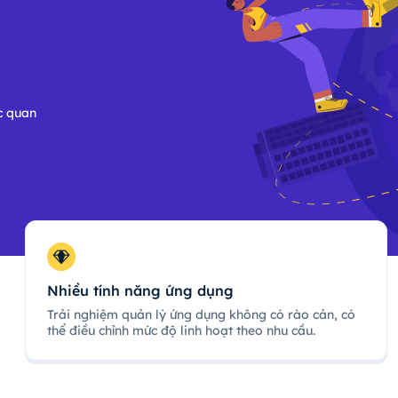
c quan
Nhiều tính năng ứng dụng
Trải nghiệm quản lý ứng dụng không có rào cản, có
thể điều chỉnh mức độ linh hoạt theo nhu cầu.