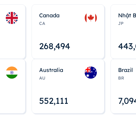
Canada
Nhật 
CA
JP
268,495
443
Australia
Brazil
AU
BR
552,112
7,09