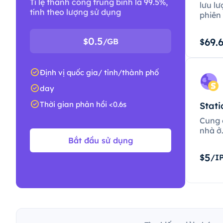
Tỉ lệ thành công trung bình là 99.5%,
lưu lư
tính theo lượng sử dụng
phiên 
0.5
69.
$
/GB
$
Định vị quốc gia/ tỉnh/thành phố
day
Thời gian phản hồi <0.6s
Stati
Cung c
nhà ở
Bắt đầu sử dụng
5
$
/I