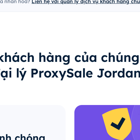
cá nhân hóa?
Liên hệ với quản lý dịch vụ khách hàng ch
 khách hàng của chúng
ại lý ProxySale Jorda
anh chóng