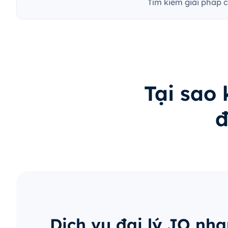
Tìm kiếm giải pháp 
Tại sao
đ
Dịch vụ đại lý JO nh