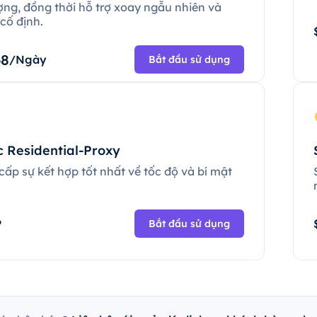
ợng, đồng thời hỗ trợ xoay ngẫu nhiên và
cố định.
68
/Ngày
Bắt đầu sử dụng
c Residential-Proxy
ấp sự kết hợp tốt nhất về tốc độ và bí mật
.
P
Bắt đầu sử dụng