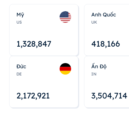
Mỹ
Anh Quốc
US
UK
1,328,848
418,167
Đức
Ấn Độ
DE
IN
2,172,922
3,504,715