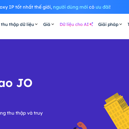
oxy IP tốt nhất thế giới,
người dùng mới
có
ưu đãi
!
 thu thập dữ liệu
Giá
Dữ liệu cho AI
Giải pháp
cao JO
ng thu thập và truy