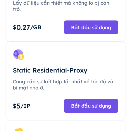
Lấy dữ liệu cần thiết mà không lo bị cản
trở.
0.27
$
/GB
Bắt đầu sử dụng
Static Residential-Proxy
Cung cấp sự kết hợp tốt nhất về tốc độ và
bí mật nhà ở.
5
$
/IP
Bắt đầu sử dụng