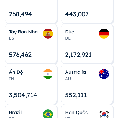
268,495
443,008
Tây Ban Nha
Đức
ES
DE
576,463
2,172,922
Ấn Độ
Australia
IN
AU
3,504,715
552,112
Brazil
Hàn Quốc