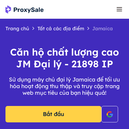
Trang chủ
Tất cả các địa điểm
Jamaica
Căn hộ chất lượng cao
JM Đại lý - 21898 IP
Sử dụng máy chủ đại lý Jamaica để tối ưu
hóa hoạt động thu thập và truy cập trang
web mục tiêu của bạn hiệu quả!
Bắt đầu