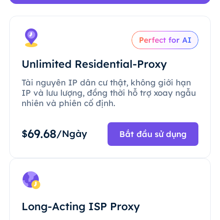
Perfect for AI
Unlimited Residential-Proxy
Tài nguyên IP dân cư thật, không giới hạn
IP và lưu lượng, đồng thời hỗ trợ xoay ngẫu
nhiên và phiên cố định.
69.68
$
/Ngày
Bắt đầu sử dụng
Long-Acting ISP Proxy