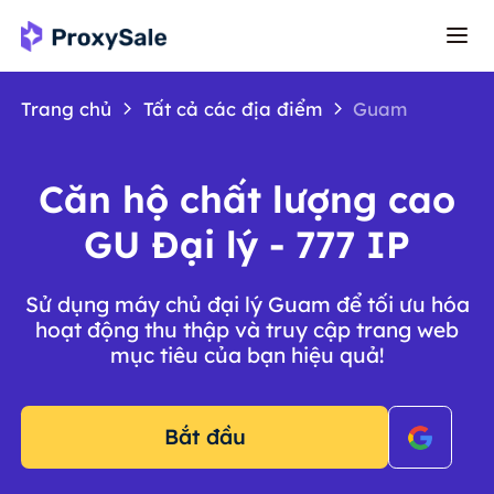
Trang chủ
Tất cả các địa điểm
Guam
Căn hộ chất lượng cao
GU Đại lý - 777 IP
Sử dụng máy chủ đại lý Guam để tối ưu hóa
hoạt động thu thập và truy cập trang web
mục tiêu của bạn hiệu quả!
Bắt đầu