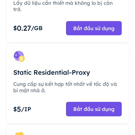
Lấy dữ liệu cần thiết mà không lo bị cản
trở.
0.27
$
/GB
Bắt đầu sử dụng
Static Residential-Proxy
Cung cấp sự kết hợp tốt nhất về tốc độ và
bí mật nhà ở.
5
$
/IP
Bắt đầu sử dụng