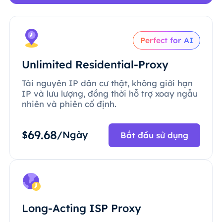
Perfect for AI
Unlimited Residential-Proxy
Tài nguyên IP dân cư thật, không giới hạn
IP và lưu lượng, đồng thời hỗ trợ xoay ngẫu
nhiên và phiên cố định.
69.68
$
/Ngày
Bắt đầu sử dụng
Long-Acting ISP Proxy