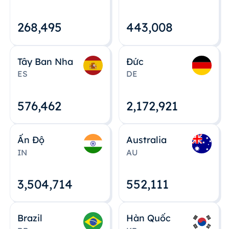
268,495
443,008
Tây Ban Nha
Đức
ES
DE
576,463
2,172,922
Ấn Độ
Australia
IN
AU
3,504,715
552,112
Brazil
Hàn Quốc