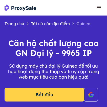
Trang chủ
Tất cả các địa điểm
Guinea
Căn hộ chất lượng cao
GN Đại lý - 9965 IP
Sử dụng máy chủ đại lý Guinea để tối ưu
hóa hoạt động thu thập và truy cập trang
web mục tiêu của bạn hiệu quả!
Bắt đầu