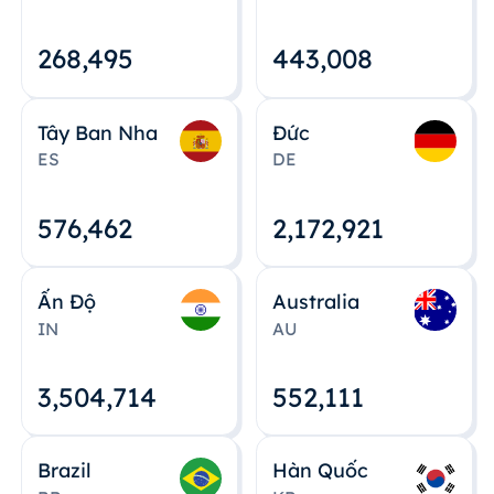
268,495
443,008
Tây Ban Nha
Đức
ES
DE
576,463
2,172,922
Ấn Độ
Australia
IN
AU
3,504,715
552,112
Brazil
Hàn Quốc