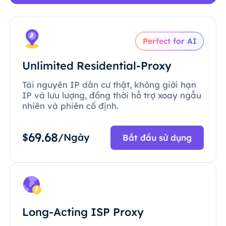
Perfect for AI
Unlimited Residential-Proxy
Tài nguyên IP dân cư thật, không giới hạn
IP và lưu lượng, đồng thời hỗ trợ xoay ngẫu
nhiên và phiên cố định.
69.68
$
/Ngày
Bắt đầu sử dụng
Long-Acting ISP Proxy