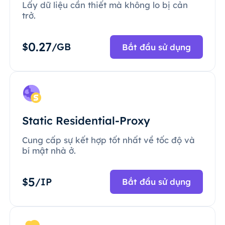
Lấy dữ liệu cần thiết mà không lo bị cản
trở.
0.27
$
/GB
Bắt đầu sử dụng
Static Residential-Proxy
Cung cấp sự kết hợp tốt nhất về tốc độ và
bí mật nhà ở.
5
$
/IP
Bắt đầu sử dụng