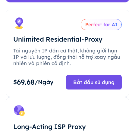
Perfect for AI
Unlimited Residential-Proxy
Tài nguyên IP dân cư thật, không giới hạn
IP và lưu lượng, đồng thời hỗ trợ xoay ngẫu
nhiên và phiên cố định.
69.68
$
/Ngày
Bắt đầu sử dụng
Long-Acting ISP Proxy