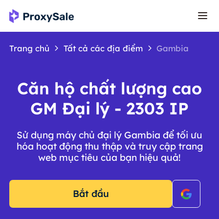
Trang chủ
Tất cả các địa điểm
Gambia
Căn hộ chất lượng cao
GM Đại lý - 2303 IP
Sử dụng máy chủ đại lý Gambia để tối ưu
hóa hoạt động thu thập và truy cập trang
web mục tiêu của bạn hiệu quả!
Bắt đầu