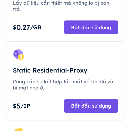
Lấy dữ liệu cần thiết mà không lo bị cản
trở.
0.27
$
/GB
Bắt đầu sử dụng
Static Residential-Proxy
Cung cấp sự kết hợp tốt nhất về tốc độ và
bí mật nhà ở.
5
$
/IP
Bắt đầu sử dụng