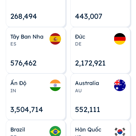
268,495
443,008
Tây Ban Nha
Đức
ES
DE
576,463
2,172,922
Ấn Độ
Australia
IN
AU
3,504,715
552,112
Brazil
Hàn Quốc