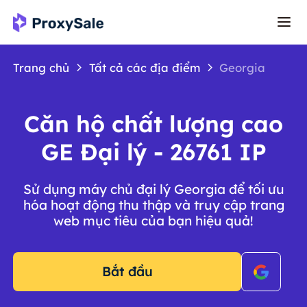
Trang chủ
Tất cả các địa điểm
Georgia
Căn hộ chất lượng cao
GE Đại lý - 26761 IP
Sử dụng máy chủ đại lý Georgia để tối ưu
hóa hoạt động thu thập và truy cập trang
web mục tiêu của bạn hiệu quả!
Bắt đầu