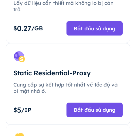
Lấy dữ liệu cần thiết mà không lo bị cản
trở.
0.27
$
/GB
Bắt đầu sử dụng
Static Residential-Proxy
Cung cấp sự kết hợp tốt nhất về tốc độ và
bí mật nhà ở.
5
$
/IP
Bắt đầu sử dụng