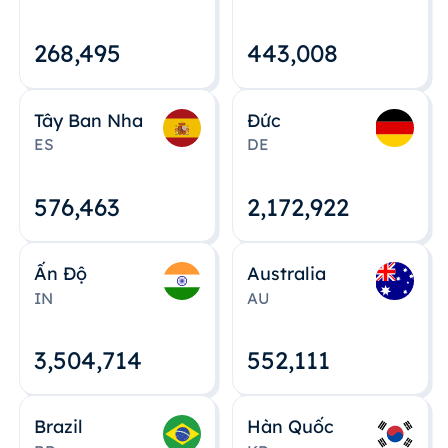
268,495
443,008
Tây Ban Nha
Đức
ES
DE
576,463
2,172,922
Ấn Độ
Australia
IN
AU
3,504,715
552,112
Brazil
Hàn Quốc