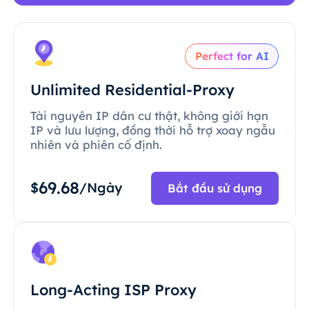
Perfect for AI
Unlimited Residential-Proxy
Tài nguyên IP dân cư thật, không giới hạn
IP và lưu lượng, đồng thời hỗ trợ xoay ngẫu
nhiên và phiên cố định.
69.68
$
/Ngày
Bắt đầu sử dụng
Long-Acting ISP Proxy