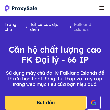
Trang
Tất cả các địa
Falkland
chủ
điểm
Islands
Căn hộ chất lượng cao
FK Đại lý - 66 IP
Sử dụng máy chủ đại lý Falkland Islands để
tối ưu hóa hoạt động thu thập và truy cập
trang web mục tiêu của bạn hiệu quả!
Bắt đầu