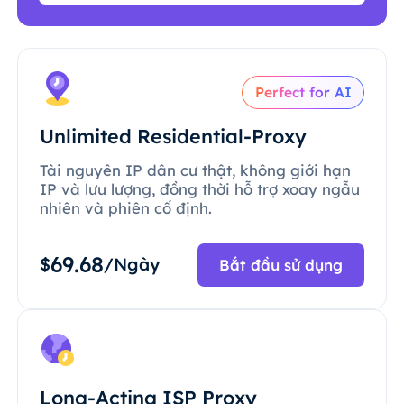
Perfect for AI
Unlimited Residential-Proxy
Tài nguyên IP dân cư thật, không giới hạn
IP và lưu lượng, đồng thời hỗ trợ xoay ngẫu
nhiên và phiên cố định.
69.68
$
/Ngày
Bắt đầu sử dụng
Long-Acting ISP Proxy