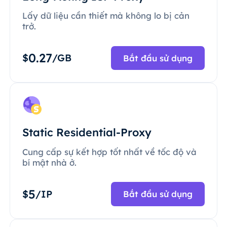
Lấy dữ liệu cần thiết mà không lo bị cản
trở.
0.27
$
/GB
Bắt đầu sử dụng
Static Residential-Proxy
Cung cấp sự kết hợp tốt nhất về tốc độ và
bí mật nhà ở.
5
$
/IP
Bắt đầu sử dụng