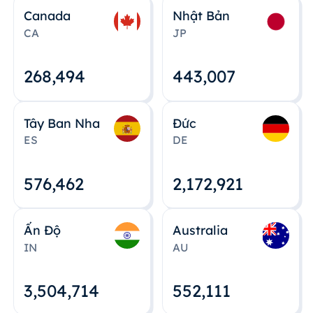
Canada
Nhật Bản
CA
JP
268,495
443,008
Tây Ban Nha
Đức
ES
DE
576,463
2,172,922
Ấn Độ
Australia
IN
AU
3,504,715
552,112