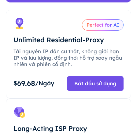
Perfect for AI
Unlimited Residential-Proxy
Tài nguyên IP dân cư thật, không giới hạn
IP và lưu lượng, đồng thời hỗ trợ xoay ngẫu
nhiên và phiên cố định.
69.68
$
/Ngày
Bắt đầu sử dụng
Long-Acting ISP Proxy