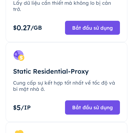
Lấy dữ liệu cần thiết mà không lo bị cản
trở.
0.27
$
/GB
Bắt đầu sử dụng
Static Residential-Proxy
Cung cấp sự kết hợp tốt nhất về tốc độ và
bí mật nhà ở.
5
$
/IP
Bắt đầu sử dụng