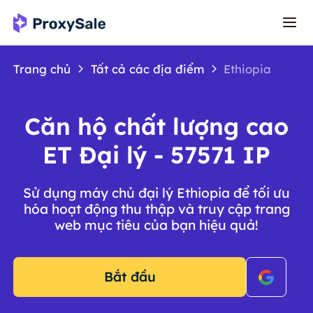
Trang chủ
Tất cả các địa điểm
Ethiopia
Căn hộ chất lượng cao
ET Đại lý - 57571 IP
Sử dụng máy chủ đại lý Ethiopia để tối ưu
hóa hoạt động thu thập và truy cập trang
web mục tiêu của bạn hiệu quả!
Bắt đầu