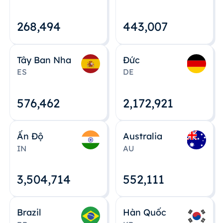
268,495
443,008
Tây Ban Nha
Đức
ES
DE
576,463
2,172,922
Ấn Độ
Australia
IN
AU
3,504,715
552,112
Brazil
Hàn Quốc