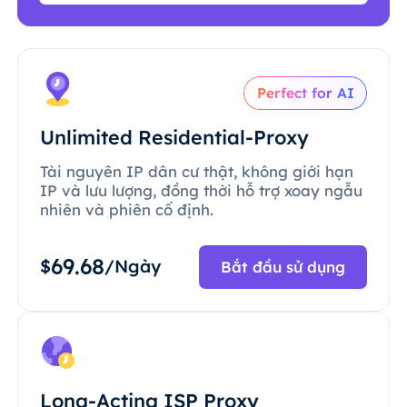
Perfect for AI
Unlimited Residential-Proxy
Tài nguyên IP dân cư thật, không giới hạn
IP và lưu lượng, đồng thời hỗ trợ xoay ngẫu
nhiên và phiên cố định.
69.68
$
/Ngày
Bắt đầu sử dụng
Long-Acting ISP Proxy