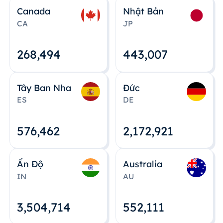
Canada
Nhật Bản
CA
JP
268,495
443,008
Tây Ban Nha
Đức
ES
DE
576,463
2,172,922
Ấn Độ
Australia
IN
AU
3,504,715
552,112