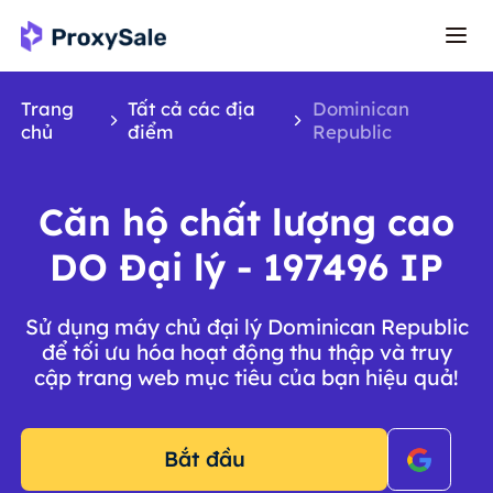
Trang
Tất cả các địa
Dominican
chủ
điểm
Republic
Căn hộ chất lượng cao
DO Đại lý - 197496 IP
Sử dụng máy chủ đại lý Dominican Republic
để tối ưu hóa hoạt động thu thập và truy
cập trang web mục tiêu của bạn hiệu quả!
Bắt đầu