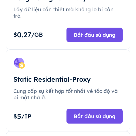
Lấy dữ liệu cần thiết mà không lo bị cản
trở.
0.27
$
/GB
Bắt đầu sử dụng
Static Residential-Proxy
Cung cấp sự kết hợp tốt nhất về tốc độ và
bí mật nhà ở.
5
$
/IP
Bắt đầu sử dụng