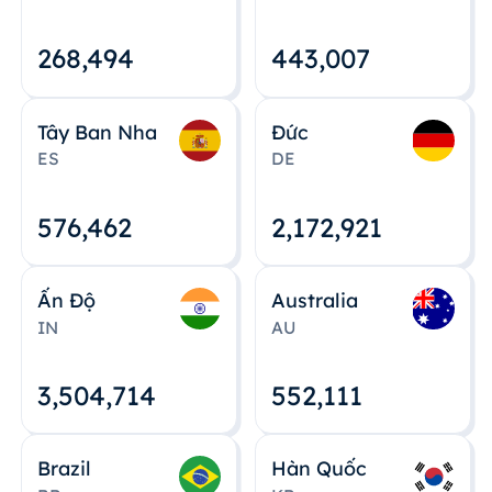
268,495
443,008
Tây Ban Nha
Đức
ES
DE
576,463
2,172,922
Ấn Độ
Australia
IN
AU
3,504,715
552,112
Brazil
Hàn Quốc