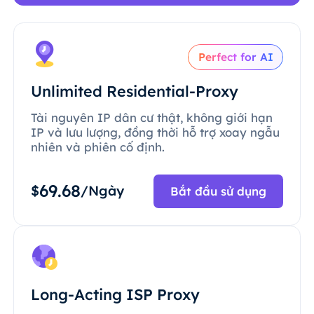
Perfect for AI
Unlimited Residential-Proxy
Tài nguyên IP dân cư thật, không giới hạn
IP và lưu lượng, đồng thời hỗ trợ xoay ngẫu
nhiên và phiên cố định.
69.68
$
/Ngày
Bắt đầu sử dụng
Long-Acting ISP Proxy