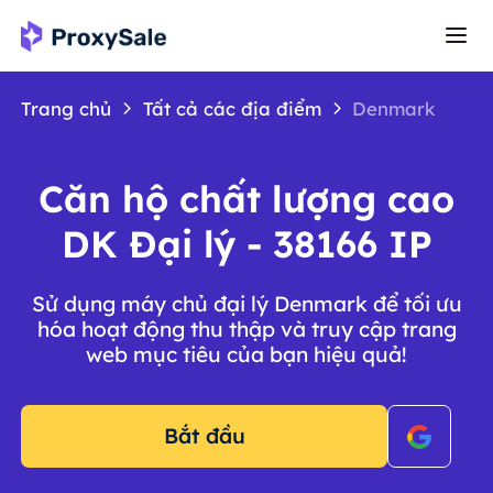
Trang chủ
Tất cả các địa điểm
Denmark
Căn hộ chất lượng cao
DK Đại lý - 38166 IP
Sử dụng máy chủ đại lý Denmark để tối ưu
hóa hoạt động thu thập và truy cập trang
web mục tiêu của bạn hiệu quả!
Bắt đầu