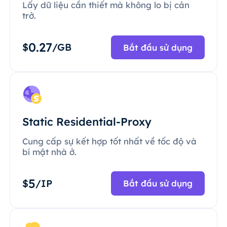
Lấy dữ liệu cần thiết mà không lo bị cản
trở.
0.27
$
/GB
Bắt đầu sử dụng
Static Residential-Proxy
Cung cấp sự kết hợp tốt nhất về tốc độ và
bí mật nhà ở.
5
$
/IP
Bắt đầu sử dụng