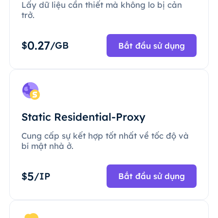
Lấy dữ liệu cần thiết mà không lo bị cản
trở.
0.27
$
/GB
Bắt đầu sử dụng
Static Residential-Proxy
Cung cấp sự kết hợp tốt nhất về tốc độ và
bí mật nhà ở.
5
$
/IP
Bắt đầu sử dụng