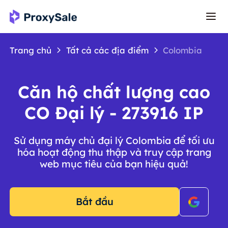
Trang chủ
Tất cả các địa điểm
Colombia
Căn hộ chất lượng cao
CO Đại lý - 273916 IP
Sử dụng máy chủ đại lý Colombia để tối ưu
hóa hoạt động thu thập và truy cập trang
web mục tiêu của bạn hiệu quả!
Bắt đầu