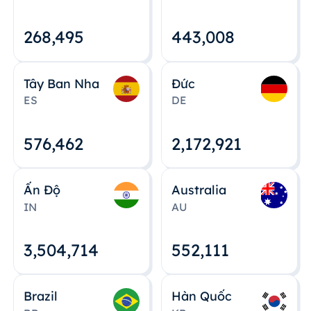
268,495
443,008
Tây Ban Nha
Đức
ES
DE
576,463
2,172,922
Ấn Độ
Australia
IN
AU
3,504,715
552,112
Brazil
Hàn Quốc