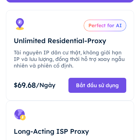
Perfect for AI
Unlimited Residential-Proxy
Tài nguyên IP dân cư thật, không giới hạn
IP và lưu lượng, đồng thời hỗ trợ xoay ngẫu
nhiên và phiên cố định.
69.68
$
/Ngày
Bắt đầu sử dụng
Long-Acting ISP Proxy