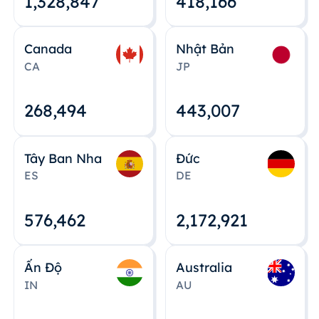
1,328,848
418,167
Canada
Nhật Bản
CA
JP
268,495
443,008
Tây Ban Nha
Đức
ES
DE
576,463
2,172,922
Ấn Độ
Australia
IN
AU