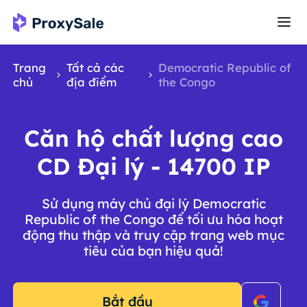
Trang
Tất cả các
Democratic Republic of
chủ
địa điểm
the Congo
Căn hộ chất lượng cao
CD Đại lý - 14700 IP
Sử dụng máy chủ đại lý Democratic
Republic of the Congo để tối ưu hóa hoạt
động thu thập và truy cập trang web mục
tiêu của bạn hiệu quả!
Bắt đầu