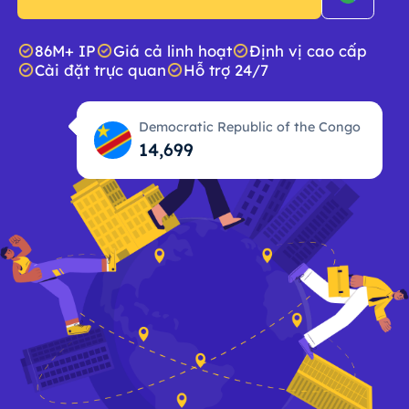
86M+ IP
Giá cả linh hoạt
Định vị cao cấp
Cài đặt trực quan
Hỗ trợ 24/7
Democratic Republic of the Congo
14,700