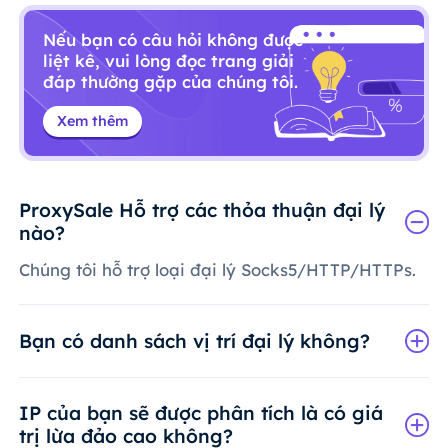
Nếu bạn có câu hỏi không được
liệt kê, vui lòng đọc trang giải
đáp thường gặp của chúng tôi.
Xem thêm
ProxySale Hỗ trợ các thỏa thuận đại lý
nào?
Chúng tôi hỗ trợ loại đại lý Socks5/HTTP/HTTPs.
Bạn có danh sách vị trí đại lý không?
IP của bạn sẽ được phân tích là có giá
trị lừa đảo cao không?