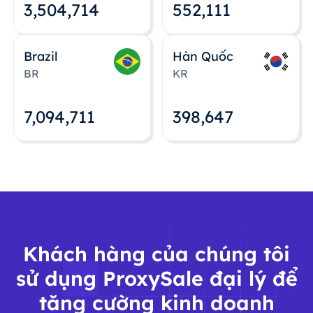
3,504,715
552,112
Brazil
Hàn Quốc
BR
KR
7,094,712
398,648
Khách hàng của chúng tôi
sử dụng ProxySale đại lý để
tăng cường kinh doanh