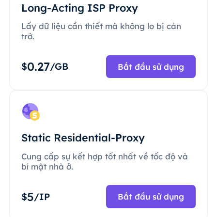
Long-Acting ISP Proxy
Lấy dữ liệu cần thiết mà không lo bị cản
trở.
0.27
$
/GB
Bắt đầu sử dụng
Static Residential-Proxy
Cung cấp sự kết hợp tốt nhất về tốc độ và
bí mật nhà ở.
5
$
/IP
Bắt đầu sử dụng