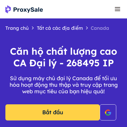
Trang chủ
Tất cả các địa điểm
Canada
Căn hộ chất lượng cao
CA Đại lý - 268495 IP
Sử dụng máy chủ đại lý Canada để tối ưu
hóa hoạt động thu thập và truy cập trang
web mục tiêu của bạn hiệu quả!
Bắt đầu