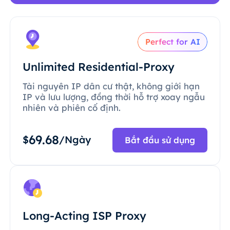
Perfect for AI
Unlimited Residential-Proxy
Tài nguyên IP dân cư thật, không giới hạn
IP và lưu lượng, đồng thời hỗ trợ xoay ngẫu
nhiên và phiên cố định.
69.68
$
/Ngày
Bắt đầu sử dụng
Long-Acting ISP Proxy