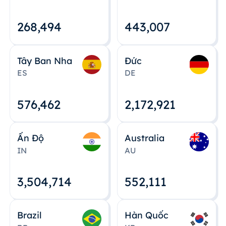
268,495
443,008
Tây Ban Nha
Đức
ES
DE
576,463
2,172,922
Ấn Độ
Australia
IN
AU
3,504,715
552,112
Brazil
Hàn Quốc