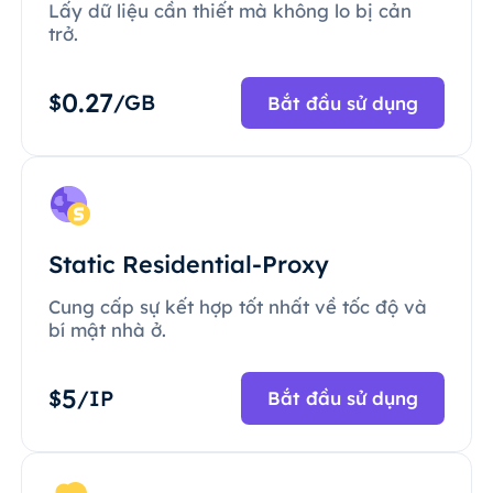
Lấy dữ liệu cần thiết mà không lo bị cản
trở.
0.27
$
/GB
Bắt đầu sử dụng
Static Residential-Proxy
Cung cấp sự kết hợp tốt nhất về tốc độ và
bí mật nhà ở.
5
$
/IP
Bắt đầu sử dụng