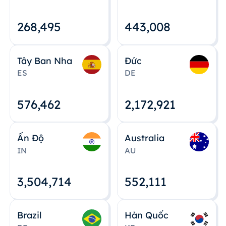
268,495
443,008
Tây Ban Nha
Đức
ES
DE
576,463
2,172,922
Ấn Độ
Australia
IN
AU
3,504,715
552,112
Brazil
Hàn Quốc