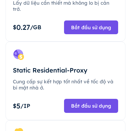
Lấy dữ liệu cần thiết mà không lo bị cản
trở.
0.27
$
/GB
Bắt đầu sử dụng
Static Residential-Proxy
Cung cấp sự kết hợp tốt nhất về tốc độ và
bí mật nhà ở.
5
$
/IP
Bắt đầu sử dụng