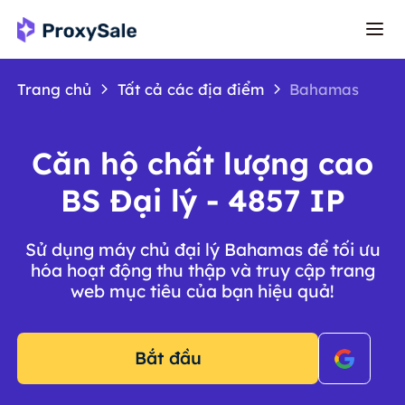
Trang chủ
Tất cả các địa điểm
Bahamas
Căn hộ chất lượng cao
BS Đại lý - 4857 IP
Sử dụng máy chủ đại lý Bahamas để tối ưu
hóa hoạt động thu thập và truy cập trang
web mục tiêu của bạn hiệu quả!
Bắt đầu