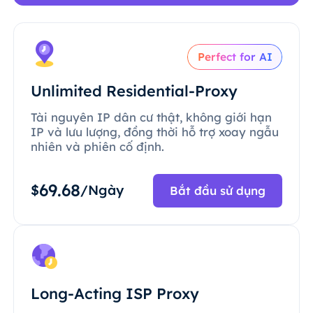
Perfect for AI
Unlimited Residential-Proxy
Tài nguyên IP dân cư thật, không giới hạn
IP và lưu lượng, đồng thời hỗ trợ xoay ngẫu
nhiên và phiên cố định.
69.68
$
/Ngày
Bắt đầu sử dụng
Long-Acting ISP Proxy