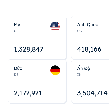
Mỹ
Anh Quốc
US
UK
1,328,848
418,167
Đức
Ấn Độ
DE
IN
2,172,922
3,504,715