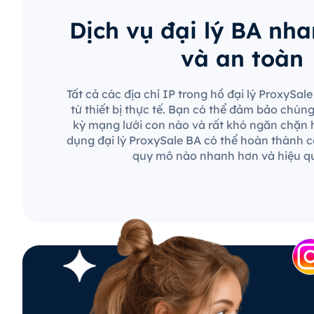
Dịch vụ đại lý BA nh
và an toàn
Tất cả các địa chỉ IP trong hồ đại lý ProxySa
từ thiết bị thực tế. Bạn có thể đảm bảo chún
kỳ mạng lưới con nào và rất khó ngăn chặn 
dụng đại lý ProxySale BA có thể hoàn thành c
quy mô nào nhanh hơn và hiệu q