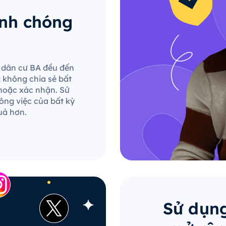
anh chóng
le dân cư BA đều đến
g không chia sẻ bất
hoặc xác nhận. Sử
ông việc của bất kỳ
uả hơn.
Sử dụng