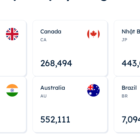
Canada
Nhật 
CA
JP
268,495
443
Australia
Brazil
AU
BR
552,112
7,09