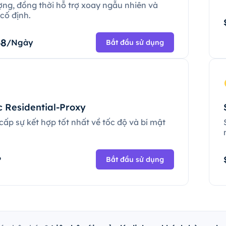
ợng, đồng thời hỗ trợ xoay ngẫu nhiên và
cố định.
68
/Ngày
Bắt đầu sử dụng
c Residential-Proxy
ấp sự kết hợp tốt nhất về tốc độ và bí mật
.
P
Bắt đầu sử dụng