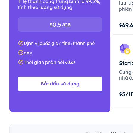
Tỉ lệ thành công trung bình là 99.5%,
lưu lư
tính theo lượng sử dụng
phiên 
0.5
69.
$
/GB
$
Định vị quốc gia/ tỉnh/thành phố
day
Thời gian phản hồi <0.6s
Stati
Cung c
nhà ở
Bắt đầu sử dụng
5
$
/I