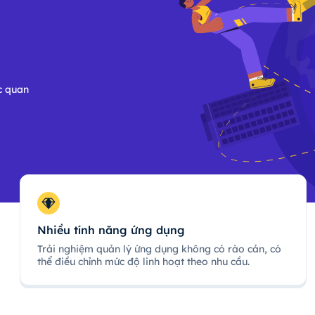
c quan
Nhiều tính năng ứng dụng
Trải nghiệm quản lý ứng dụng không có rào cản, có
thể điều chỉnh mức độ linh hoạt theo nhu cầu.