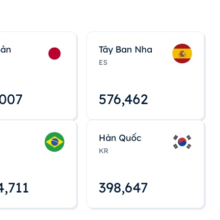
Bản
Tây Ban Nha
ES
,008
576,463
Hàn Quốc
KR
4,712
398,648