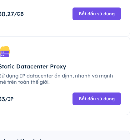
0.27
$
/GB
Bắt đầu sử dụng
Static Datacenter Proxy
Sử dụng IP datacenter ổn định, nhanh và mạnh
mẽ trên toàn thế giới.
3
$
/IP
Bắt đầu sử dụng