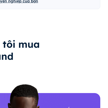
uyên nghiệp của bạn
 tôi mua
and