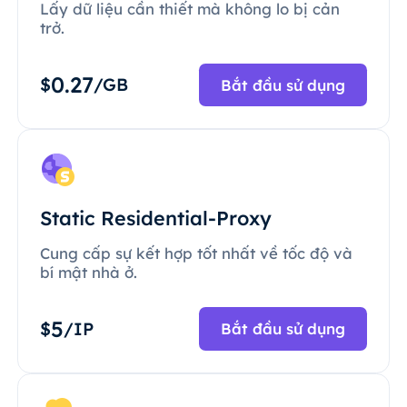
Lấy dữ liệu cần thiết mà không lo bị cản
trở.
0.27
$
/GB
Bắt đầu sử dụng
Static Residential-Proxy
Cung cấp sự kết hợp tốt nhất về tốc độ và
bí mật nhà ở.
5
$
/IP
Bắt đầu sử dụng