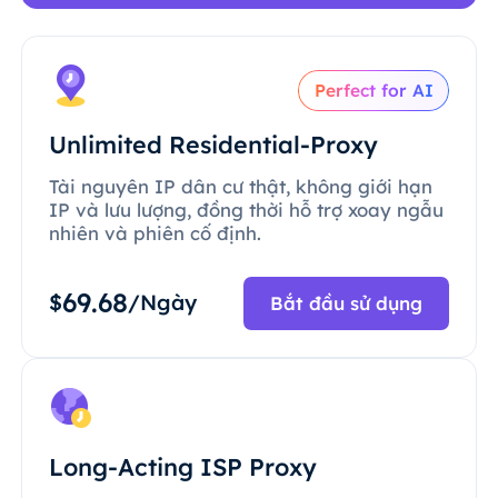
Perfect for AI
Unlimited Residential-Proxy
Tài nguyên IP dân cư thật, không giới hạn
IP và lưu lượng, đồng thời hỗ trợ xoay ngẫu
nhiên và phiên cố định.
69.68
$
/Ngày
Bắt đầu sử dụng
Long-Acting ISP Proxy