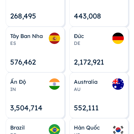
268,495
443,008
Tây Ban Nha
Đức
ES
DE
576,463
2,172,922
Ấn Độ
Australia
IN
AU
3,504,715
552,112
Brazil
Hàn Quốc