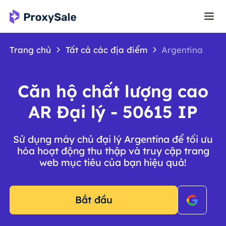
Trang chủ
Tất cả các địa điểm
Argentina
Căn hộ chất lượng cao
AR Đại lý - 50615 IP
Sử dụng máy chủ đại lý Argentina để tối ưu
hóa hoạt động thu thập và truy cập trang
web mục tiêu của bạn hiệu quả!
Bắt đầu