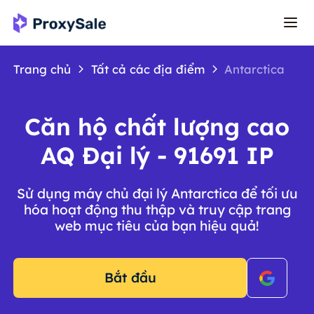
Trang chủ
Tất cả các địa điểm
Antarctica
Căn hộ chất lượng cao
AQ Đại lý - 91691 IP
Sử dụng máy chủ đại lý Antarctica để tối ưu
hóa hoạt động thu thập và truy cập trang
web mục tiêu của bạn hiệu quả!
Bắt đầu