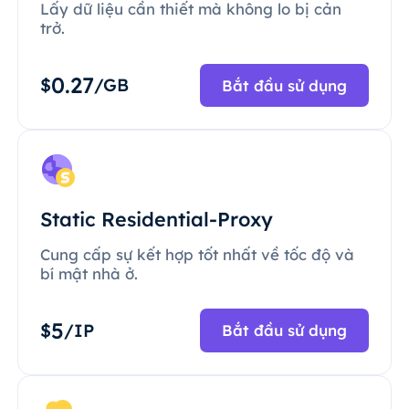
Lấy dữ liệu cần thiết mà không lo bị cản
trở.
0.27
$
/GB
Bắt đầu sử dụng
Static Residential-Proxy
Cung cấp sự kết hợp tốt nhất về tốc độ và
bí mật nhà ở.
5
$
/IP
Bắt đầu sử dụng