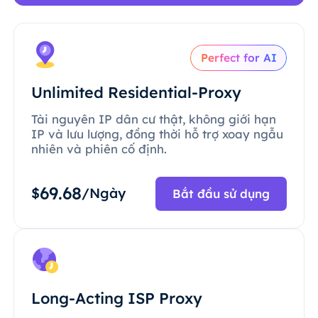
Perfect for AI
Unlimited Residential-Proxy
Tài nguyên IP dân cư thật, không giới hạn
IP và lưu lượng, đồng thời hỗ trợ xoay ngẫu
nhiên và phiên cố định.
69.68
$
/Ngày
Bắt đầu sử dụng
Long-Acting ISP Proxy