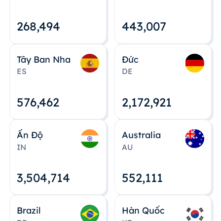
268,495
443,008
Tây Ban Nha
Đức
ES
DE
576,463
2,172,922
Ấn Độ
Australia
IN
AU
3,504,715
552,112
Brazil
Hàn Quốc