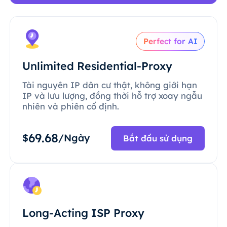
Perfect for AI
Unlimited Residential-Proxy
Tài nguyên IP dân cư thật, không giới hạn
IP và lưu lượng, đồng thời hỗ trợ xoay ngẫu
nhiên và phiên cố định.
69.68
$
/Ngày
Bắt đầu sử dụng
Long-Acting ISP Proxy