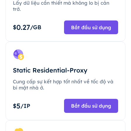
Lấy dữ liệu cần thiết mà không lo bị cản
trở.
0.27
$
/GB
Bắt đầu sử dụng
Static Residential-Proxy
Cung cấp sự kết hợp tốt nhất về tốc độ và
bí mật nhà ở.
5
$
/IP
Bắt đầu sử dụng