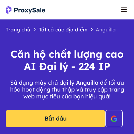
Trang chủ
Tất cả các địa điểm
Anguilla
Căn hộ chất lượng cao
AI Đại lý - 224 IP
Sử dụng máy chủ đại lý Anguilla để tối ưu
hóa hoạt động thu thập và truy cập trang
web mục tiêu của bạn hiệu quả!
Bắt đầu