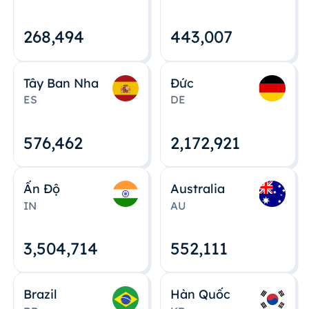
268,495
443,008
Tây Ban Nha
Đức
ES
DE
576,463
2,172,922
Ấn Độ
Australia
IN
AU
3,504,715
552,112
Brazil
Hàn Quốc