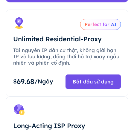
Perfect for AI
Unlimited Residential-Proxy
Tài nguyên IP dân cư thật, không giới hạn
IP và lưu lượng, đồng thời hỗ trợ xoay ngẫu
nhiên và phiên cố định.
69.68
$
/Ngày
Bắt đầu sử dụng
Long-Acting ISP Proxy