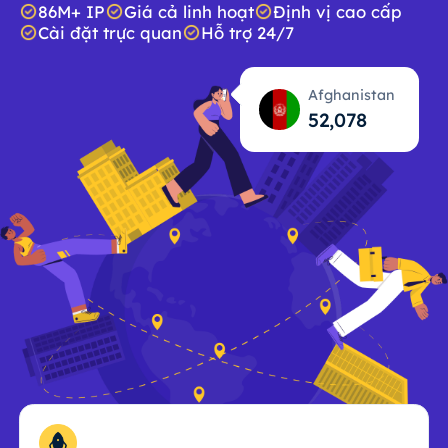
86M+ IP
Giá cả linh hoạt
Định vị cao cấp
Cài đặt trực quan
Hỗ trợ 24/7
Afghanistan
52,079