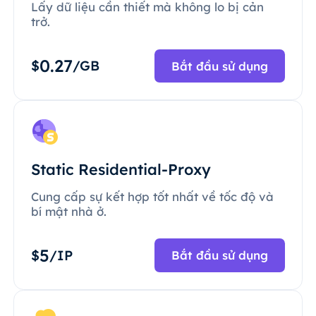
Lấy dữ liệu cần thiết mà không lo bị cản
trở.
0.27
$
/GB
Bắt đầu sử dụng
Static Residential-Proxy
Cung cấp sự kết hợp tốt nhất về tốc độ và
bí mật nhà ở.
5
$
/IP
Bắt đầu sử dụng