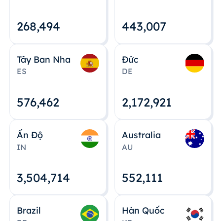
268,495
443,008
Tây Ban Nha
Đức
ES
DE
576,463
2,172,922
Ấn Độ
Australia
IN
AU
3,504,715
552,112
Brazil
Hàn Quốc