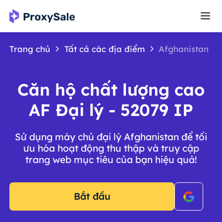
Trang chủ
Tất cả các địa điểm
Afghanistan
Căn hộ chất lượng cao
AF Đại lý - 52079 IP
Sử dụng máy chủ đại lý Afghanistan để tối
ưu hóa hoạt động thu thập và truy cập
trang web mục tiêu của bạn hiệu quả!
Bắt đầu