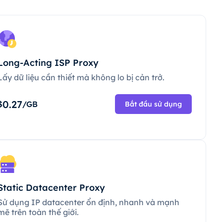
Long-Acting ISP Proxy
Lấy dữ liệu cần thiết mà không lo bị cản trở.
0.27
$
/GB
Bắt đầu sử dụng
Static Datacenter Proxy
Sử dụng IP datacenter ổn định, nhanh và mạnh
mẽ trên toàn thế giới.