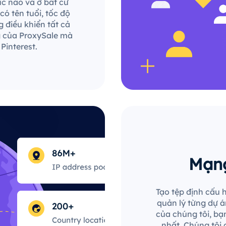
lúc nào và ở bất cứ
ó tên tuổi, tốc độ
 điều khiển tất cả
g của ProxySale mà
Pinterest.
Mạng
Tạo tệp định cấu h
quản lý từng dự án
của chúng tôi, bạn
nhất. Chúng tôi 