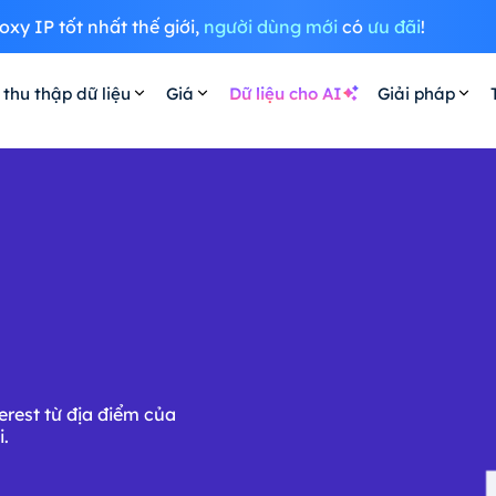
oxy IP tốt nhất thế giới,
người dùng mới
có
ưu đãi
!
 thu thập dữ liệu
Giá
Dữ liệu cho AI
Giải pháp
erest từ địa điểm của
i.