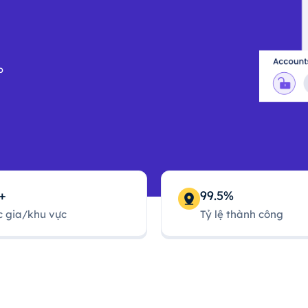
p
+
99.5%
 gia/khu vực
Tỷ lệ thành công