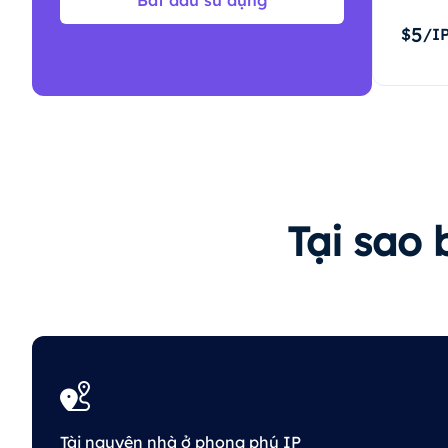
Bắt đầu sử dụng
5
$
/I
Tại sao 
Tài nguyên nhà ở phong phú IP