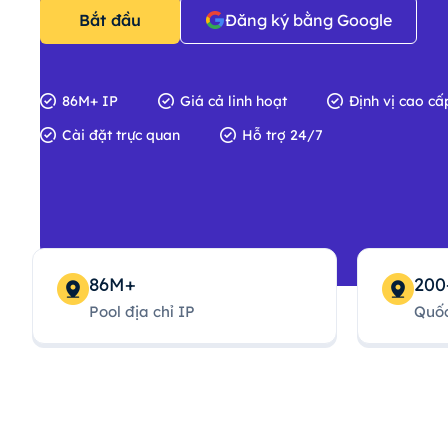
Bắt đầu
Đăng ký bằng Google
86M+ IP
Giá cả linh hoạt
Định vị cao cấ
Cài đặt trực quan
Hỗ trợ 24/7
86M+
200
Pool địa chỉ IP
Quốc