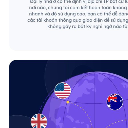
Đại lý nhà ở có thể định vị địa chỉ IP bất cứ 
nơi nào, chúng tôi cam kết hoàn toàn không c
nhanh và độ sử dụng cao, bạn có thể dễ dàng
các tài khoản thông qua giao diện dễ sử dụn
không gây ra bất kỳ nghi ngờ nào từ 