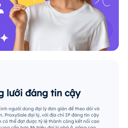
 lưới đáng tin cậy
ình người dùng đại lý đơn giản để theo dõi và
. ProxySale đại lý, với địa chỉ IP đáng tin cậy
 có thể đạt được tỷ lệ thành công kết nối cao
cung cấp hơn 86 triệu đại lý nhà ở, nâng cao