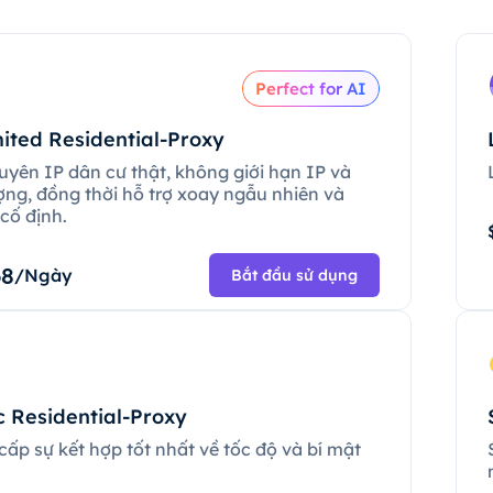
Perfect for AI
ited Residential-Proxy
uyên IP dân cư thật, không giới hạn IP và
ợng, đồng thời hỗ trợ xoay ngẫu nhiên và
cố định.
68
/Ngày
Bắt đầu sử dụng
c Residential-Proxy
ấp sự kết hợp tốt nhất về tốc độ và bí mật
.