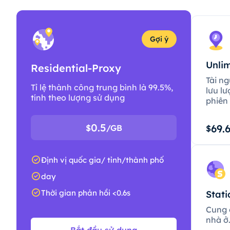
Gợi ý
Unlim
Residential-Proxy
Tài ng
Tỉ lệ thành công trung bình là 99.5%,
lưu lư
tính theo lượng sử dụng
phiên 
0.5
69.
$
/GB
$
Định vị quốc gia/ tỉnh/thành phố
day
Thời gian phản hồi <0.6s
Stati
Cung c
nhà ở