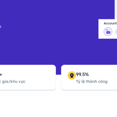
p
+
99.5%
 gia/khu vực
Tỷ lệ thành công