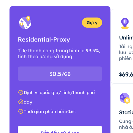
Gợi ý
Unlim
Residential-Proxy
Tài ng
Tỉ lệ thành công trung bình là 99.5%,
lưu lư
tính theo lượng sử dụng
phiên 
0.5
69.
$
/GB
$
Định vị quốc gia/ tỉnh/thành phố
day
Thời gian phản hồi <0.6s
Stati
Cung c
nhà ở