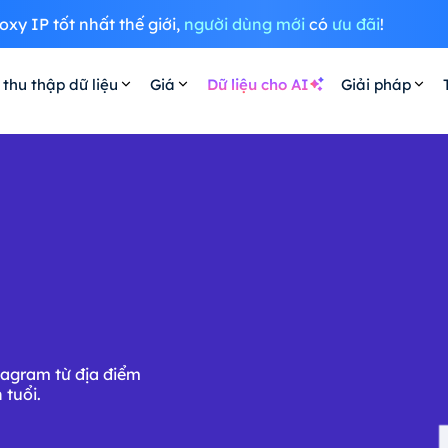
oxy IP tốt nhất thế giới,
người dùng mới
có
ưu đãi
!
 thu thập dữ liệu
Giá
Dữ liệu cho AI
Giải pháp
tagram từ địa điểm
 tuổi.