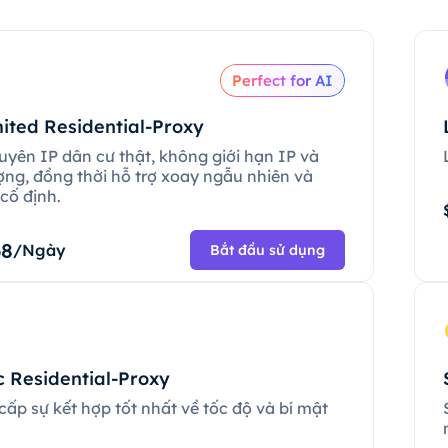
Perfect for AI
ited Residential-Proxy
uyên IP dân cư thật, không giới hạn IP và
ợng, đồng thời hỗ trợ xoay ngẫu nhiên và
cố định.
68
/Ngày
Bắt đầu sử dụng
c Residential-Proxy
ấp sự kết hợp tốt nhất về tốc độ và bí mật
.