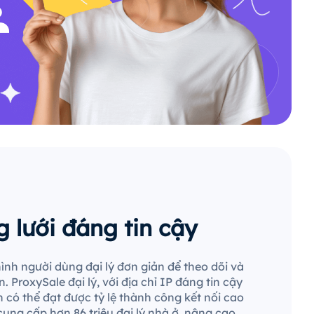
 lưới đáng tin cậy
ình người dùng đại lý đơn giản để theo dõi và
. ProxySale đại lý, với địa chỉ IP đáng tin cậy
 có thể đạt được tỷ lệ thành công kết nối cao
cung cấp hơn 86 triệu đại lý nhà ở, nâng cao