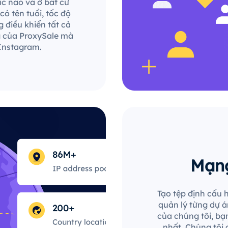
lúc nào và ở bất cứ
ó tên tuổi, tốc độ
 điều khiển tất cả
g của ProxySale mà
 Instagram.
Mạng
Tạo tệp định cấu h
quản lý từng dự án
của chúng tôi, bạn
nhất. Chúng tôi 