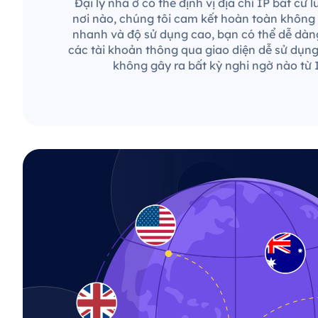
Đại lý nhà ở có thể định vị địa chỉ IP bất cứ 
nơi nào, chúng tôi cam kết hoàn toàn không c
nhanh và độ sử dụng cao, bạn có thể dễ dàng
các tài khoản thông qua giao diện dễ sử dụn
không gây ra bất kỳ nghi ngờ nào từ