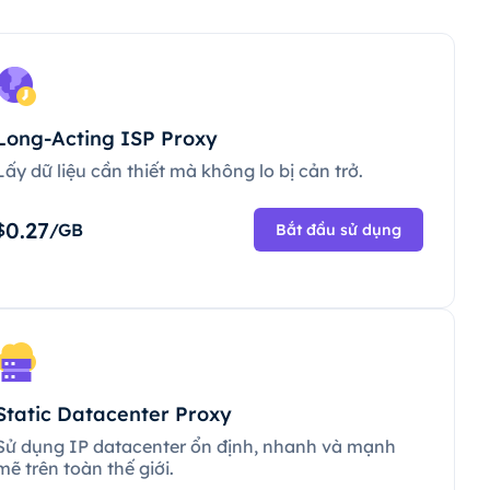
Long-Acting ISP Proxy
Lấy dữ liệu cần thiết mà không lo bị cản trở.
0.27
$
/GB
Bắt đầu sử dụng
Static Datacenter Proxy
Sử dụng IP datacenter ổn định, nhanh và mạnh
mẽ trên toàn thế giới.