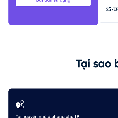
Bắt đầu sử dụng
5
$
/I
Tại sao 
Tài nguyên nhà ở phong phú IP