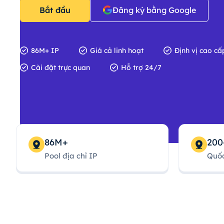
Bắt đầu
Đăng ký bằng Google
86M+ IP
Giá cả linh hoạt
Định vị cao cấ
Cài đặt trực quan
Hỗ trợ 24/7
86M+
200
Pool địa chỉ IP
Quốc