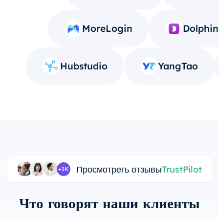
MoreLogin
Dolphin
Hubstudio
YangTao
Просмотреть отзывы
TrustPilot
+1K
Что говорят наши клиенты