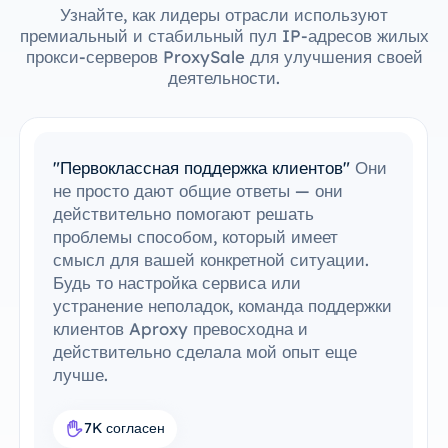
Узнайте, как лидеры отрасли используют
премиальный и стабильный пул IP-адресов жилых
прокси-серверов ProxySale для улучшения своей
деятельности.
"Простая интеграция с моими
инструментами"
Мне удалось с легкостью
интегрировать ProxySale в мою
существующую настройку. Процесс
настройки был простым и интуитивно
понятным, и я смог все запустить без
каких-либо проблем. Совместимость
ProxySale с инструментами, которые я
уже использую, делает его невероятно
удобным и эффективным. Это идеальное
прокси-решение для моего рабочего
процесса.
7.6K согласен