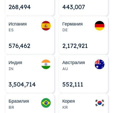
268,495
443,008
Испания
Германия
ES
DE
576,463
2,172,922
Индия
Австралия
IN
AU
3,504,715
552,112
Бразилия
Корея
BR
KR