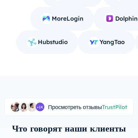
MoreLogin
Dolphin
Hubstudio
YangTao
Просмотреть отзывы
TrustPilot
+1K
Что говорят наши клиенты