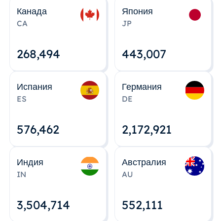
Канада
Япония
CA
JP
268,495
443,008
Испания
Германия
ES
DE
576,463
2,172,922
Индия
Австралия
IN
AU
3,504,715
552,112