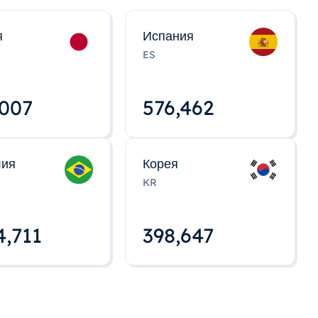
я
Испания
ES
,008
576,463
лия
Корея
KR
4,712
398,648