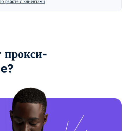
о работе с клиентами
 прокси-
le?