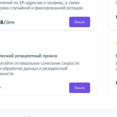
ичений по IP-адресам и трафику, а также
ржка случайной и фиксированной ротации.
68
/День
Начать
ческий резидентный прокси
агайте оптимальное сочетание скорости
а обработки данных и резидентной
мности.
P
Начать