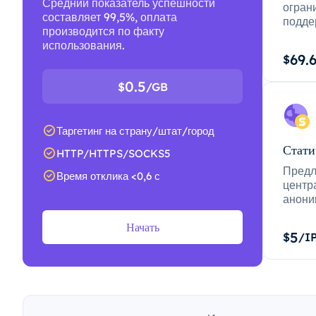
Средний показатель успешности
огран
составляет 99,5%, оплата
подде
производится по факту
использования.
69.
$
0.5
$
/GB
Таргетинг на страну/штат/город
Стати
HTTP/HTTPS/SOCKS5
Предл
Время отклика <0,6 с
центр
анони
Начать
5
$
/I