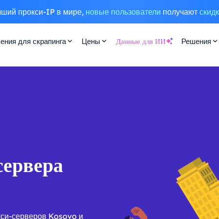
ший прокси-IP в мире,
новые пользователи
получают
скид
ения для скрапинга
Цены
Данные для ИИ
Решения
сервера
кси-серверов Kosovo и