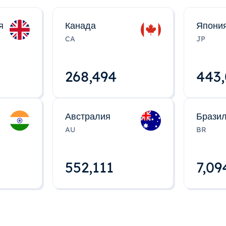
я
Канада
Япони
CA
JP
268,495
443
Австралия
Брази
AU
BR
552,112
7,09