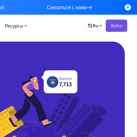
ки
!
Связаться с нами
Ресурсы
Ru
Войти
Kosovo
7,754