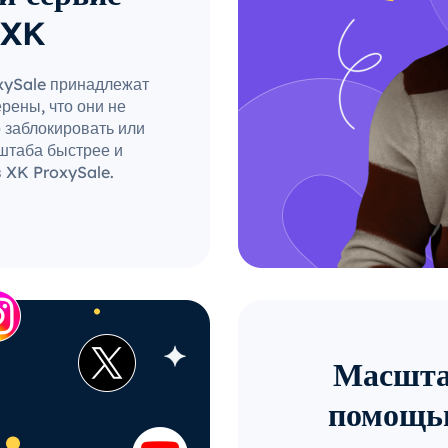
 XK
oxySale принадлежат
рены, что они не
о заблокировать или
штаба быстрее и
 XK ProxySale.
Масштаб
помощью