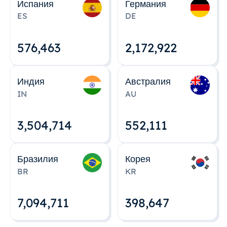
Испания
Германия
ES
DE
576,463
2,172,922
Индия
Австралия
IN
AU
3,504,715
552,112
Бразилия
Корея
BR
KR
7,094,712
398,648