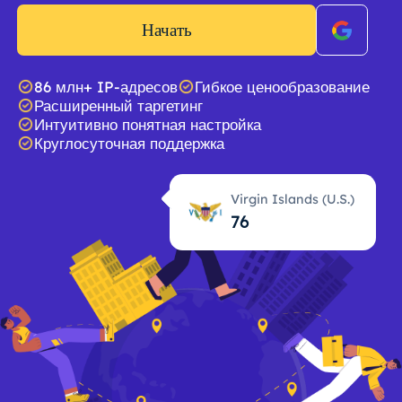
Начать
86 млн+ IP-адресов
Гибкое ценообразование
Расширенный таргетинг
Интуитивно понятная настройка
Круглосуточная поддержка
Virgin Islands (U.S.)
76