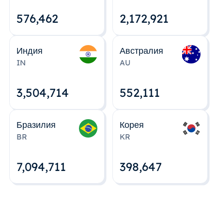
576,463
2,172,922
Индия
Австралия
IN
AU
3,504,715
552,112
Бразилия
Корея
BR
KR
7,094,712
398,648