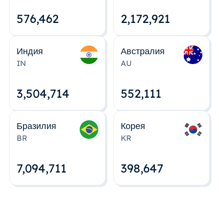
576,463
2,172,922
Индия
Австралия
IN
AU
3,504,715
552,112
Бразилия
Корея
BR
KR
7,094,712
398,648