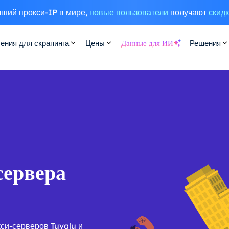
ший прокси-IP в мире,
новые пользователи
получают
скид
ения для скрапинга
Цены
Данные для ИИ
Решения
сервера
си-серверов Tuvalu и