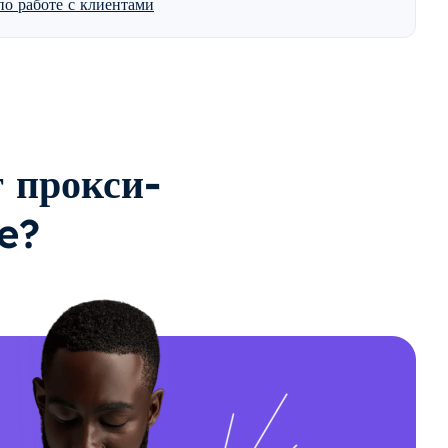
о работе с клиентами
 прокси-
e?