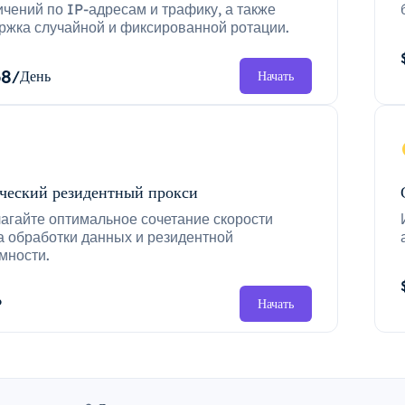
ичений по IP-адресам и трафику, а также
ржка случайной и фиксированной ротации.
68
/День
Начать
ческий резидентный прокси
агайте оптимальное сочетание скорости
а обработки данных и резидентной
мности.
P
Начать