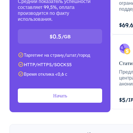
Средний показатель успешности
огран
составляет 99,5%, оплата
подде
производится по факту
использования.
69.
$
0.5
$
/GB
Таргетинг на страну/штат/город
Стати
HTTP/HTTPS/SOCKS5
Предл
Время отклика <0,6 с
центр
анони
Начать
5
$
/I