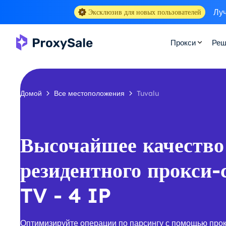
Луч
Эксклюзив для новых пользователей
Прокси
Реш
Домой
Все местоположения
Tuvalu
Высочайшее качество
резидентного прокси-
TV - 4 IP
Оптимизируйте операции по парсингу с помощью прок