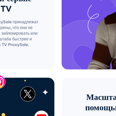
 TV
xySale принадлежат
рены, что они не
о заблокировать или
штаба быстрее и
 TV ProxySale.
Масштаб
помощь