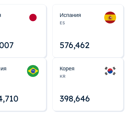
я
Испания
ES
,008
576,463
лия
Корея
KR
4,712
398,648