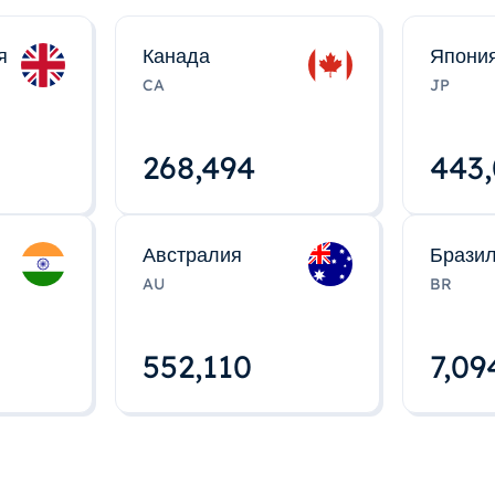
я
Канада
Япони
CA
JP
268,495
443
Австралия
Брази
AU
BR
552,112
7,09