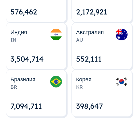
576,463
2,172,922
Индия
Австралия
IN
AU
3,504,715
552,112
Бразилия
Корея
BR
KR
7,094,712
398,648