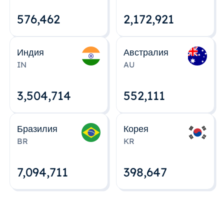
576,463
2,172,922
Индия
Австралия
IN
AU
3,504,715
552,112
Бразилия
Корея
BR
KR
7,094,712
398,648