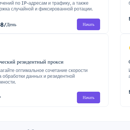
ичений по IP-адресам и трафику, а также
ржка случайной и фиксированной ротации.
68
/День
Начать
ческий резидентный прокси
агайте оптимальное сочетание скорости
а обработки данных и резидентной
мности.
P
Начать