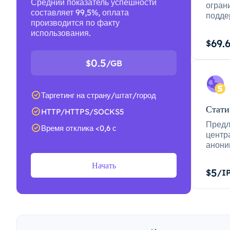
Средний показатель успешности
огран
составляет 99,5%, оплата
подде
производится по факту
использования.
69.
$
0.5
$
/GB
Таргетинг на страну/штат/город
Стати
HTTP/HTTPS/SOCKS5
Предл
Время отклика <0,6 с
центр
анони
Начать
5
$
/I