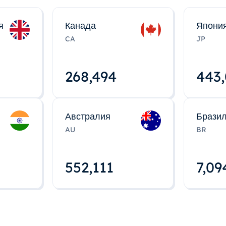
я
Канада
Япони
CA
JP
268,495
443
Австралия
Брази
AU
BR
552,112
7,09