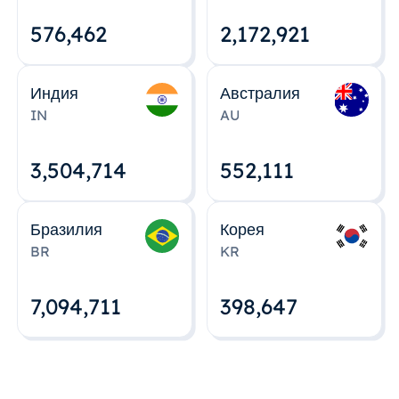
576,463
2,172,922
Индия
Австралия
IN
AU
3,504,715
552,112
Бразилия
Корея
BR
KR
7,094,712
398,648