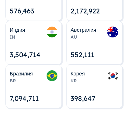
576,463
2,172,922
Индия
Австралия
IN
AU
3,504,715
552,112
Бразилия
Корея
BR
KR
7,094,712
398,648