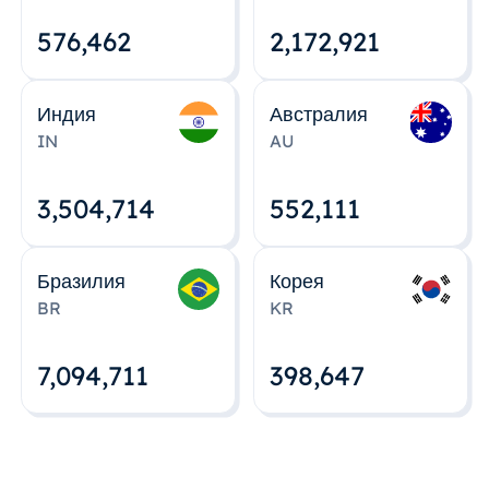
576,463
2,172,922
Индия
Австралия
IN
AU
3,504,715
552,112
Бразилия
Корея
BR
KR
7,094,712
398,648