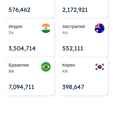
576,463
2,172,922
Индия
Австралия
IN
AU
3,504,715
552,112
Бразилия
Корея
BR
KR
7,094,712
398,648