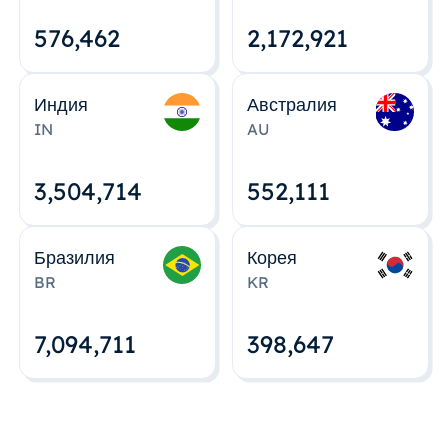
576,463
2,172,922
Индия
Австралия
IN
AU
3,504,715
552,112
Бразилия
Корея
BR
KR
7,094,712
398,648