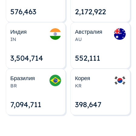
576,463
2,172,922
Индия
Австралия
IN
AU
3,504,715
552,112
Бразилия
Корея
BR
KR
7,094,712
398,648