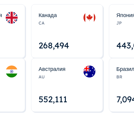
я
Канада
Япони
CA
JP
268,495
443
Австралия
Брази
AU
BR
552,112
7,09