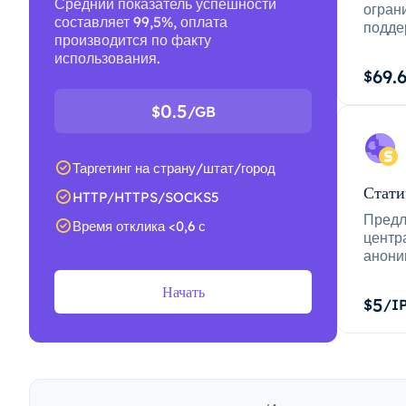
Средний показатель успешности
огран
составляет 99,5%, оплата
подде
производится по факту
использования.
69.
$
0.5
$
/GB
Таргетинг на страну/штат/город
Стати
HTTP/HTTPS/SOCKS5
Предл
Время отклика <0,6 с
центр
анони
Начать
5
$
/I