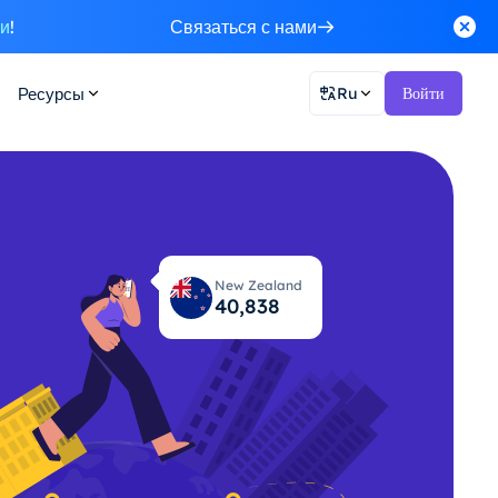
ки
!
Связаться с нами
Ресурсы
Ru
Войти
New Zealand
40,904