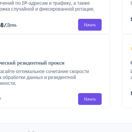
ичений по IP-адресам и трафику, а также
ржка случайной и фиксированной ротации.
68
/День
Начать
ческий резидентный прокси
агайте оптимальное сочетание скорости
а обработки данных и резидентной
мности.
P
Начать