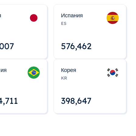
я
Испания
ES
,008
576,463
лия
Корея
KR
4,712
398,648