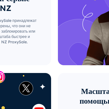
 NZ
oxySale принадлежат
рены, что они не
о заблокировать или
штаба быстрее и
 NZ ProxySale.
Масштаб
помощью