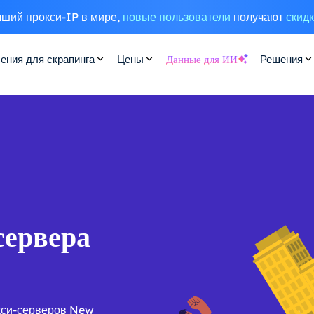
ший прокси-IP в мире,
новые пользователи
получают
скид
ения для скрапинга
Цены
Данные для ИИ
Решения
сервера
кси-серверов New