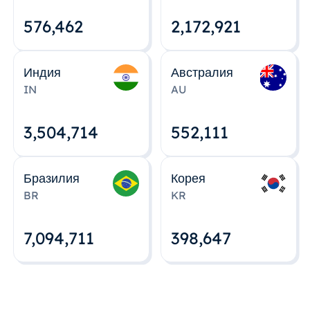
576,463
2,172,922
Индия
Австралия
IN
AU
3,504,715
552,112
Бразилия
Корея
BR
KR
7,094,712
398,648