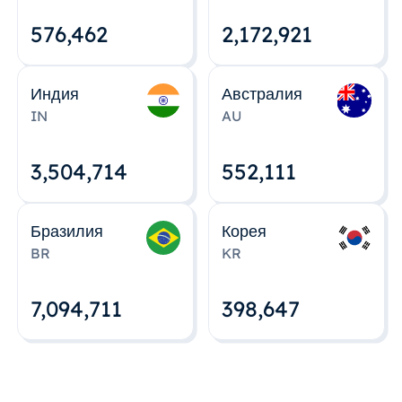
576,463
2,172,922
Индия
Австралия
IN
AU
3,504,715
552,112
Бразилия
Корея
BR
KR
7,094,712
398,648