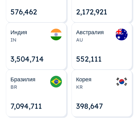
576,463
2,172,922
Индия
Австралия
IN
AU
3,504,715
552,112
Бразилия
Корея
BR
KR
7,094,712
398,648