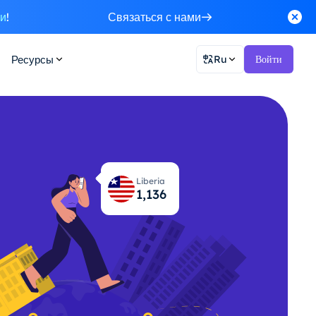
ки
!
Связаться с нами
Ресурсы
Ru
Войти
Liberia
1,177