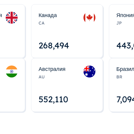
я
Канада
Япони
CA
JP
268,495
443
Австралия
Брази
AU
BR
552,112
7,09