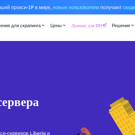
ший прокси-IP в мире,
новые пользователи
получают
скид
ения для скрапинга
Цены
Данные для ИИ
Решения
сервера
си-серверов Liberia и