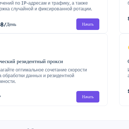
ичений по IP-адресам и трафику, а также
ржка случайной и фиксированной ротации.
68
/День
Начать
ческий резидентный прокси
агайте оптимальное сочетание скорости
а обработки данных и резидентной
мности.
P
Начать