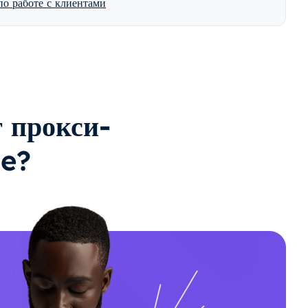
о работе с клиентами
 прокси-
le?