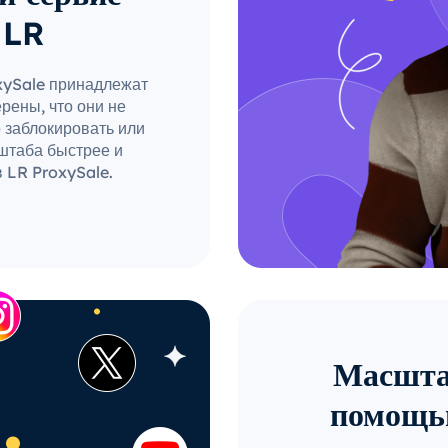
 LR
xySale принадлежат
рены, что они не
о заблокировать или
штаба быстрее и
 LR ProxySale.
Масштаб
помощь