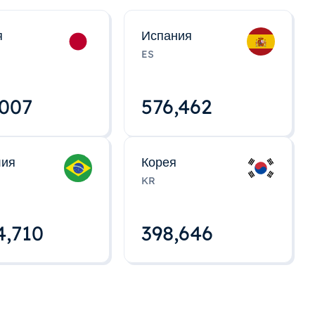
я
Испания
ES
,008
576,463
лия
Корея
KR
4,712
398,648