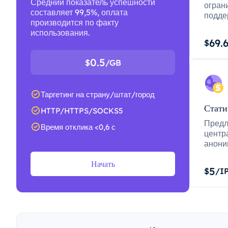
Средний показатель успешности
огран
составляет 99,5%, оплата
подде
производится по факту
использования.
69.
$
0.5
$
/GB
Таргетинг на страну/штат/город
Стати
HTTP/HTTPS/SOCKS5
Предл
Время отклика <0,6 с
центр
анони
Начать
5
$
/I