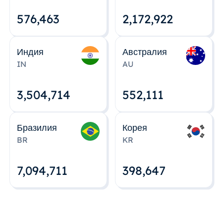
576,463
2,172,922
Индия
Австралия
IN
AU
3,504,715
552,112
Бразилия
Корея
BR
KR
7,094,712
398,648