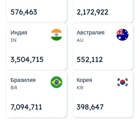
576,463
2,172,922
Индия
Австралия
IN
AU
3,504,715
552,112
Бразилия
Корея
BR
KR
7,094,712
398,648