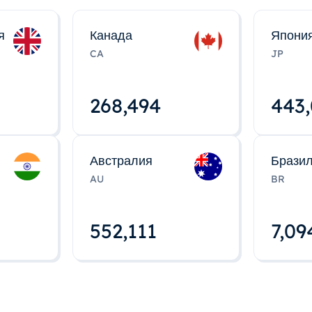
я
Канада
Япони
CA
JP
268,495
443
Австралия
Брази
AU
BR
552,112
7,09