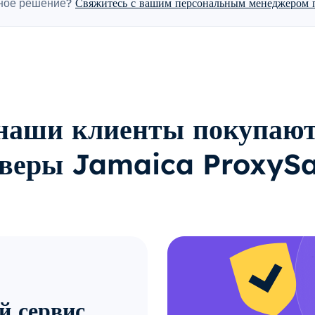
ное решение?
Свяжитесь с вашим персональным менеджером п
наши клиенты покупают
рверы Jamaica ProxySa
й сервис