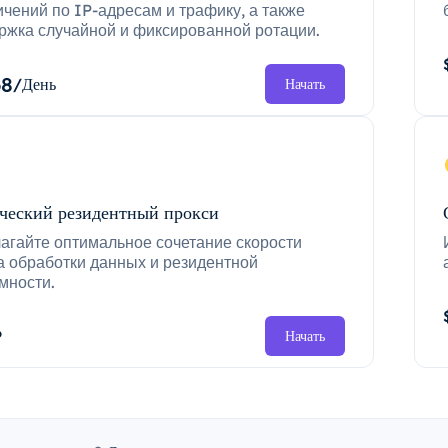
ичений по IP-адресам и трафику, а также
ржка случайной и фиксированной ротации.
68
/День
Начать
ческий резидентный прокси
агайте оптимальное сочетание скорости
а обработки данных и резидентной
мности.
P
Начать