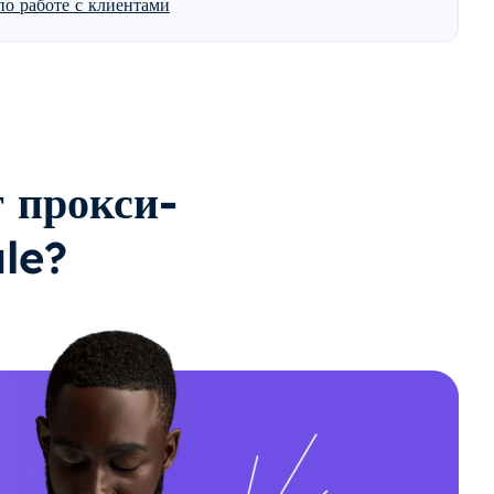
о работе с клиентами
 прокси-
le?