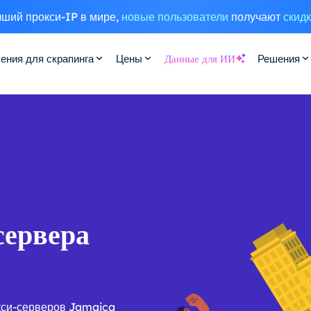
ший прокси-IP в мире,
новые пользователи
получают
скид
ения для скрапинга
Цены
Данные для ИИ
Решения
сервера
кси-серверов Jamaica