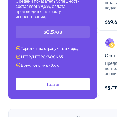
Средний показатель успешности
огран
составляет 99,5%, оплата
подде
производится по факту
использования.
69.
$
0.5
$
/GB
Таргетинг на страну/штат/город
Стати
HTTP/HTTPS/SOCKS5
Предл
Время отклика <0,6 с
центр
анони
Начать
5
$
/I