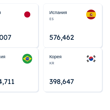
я
Испания
ES
,008
576,463
лия
Корея
KR
4,712
398,648