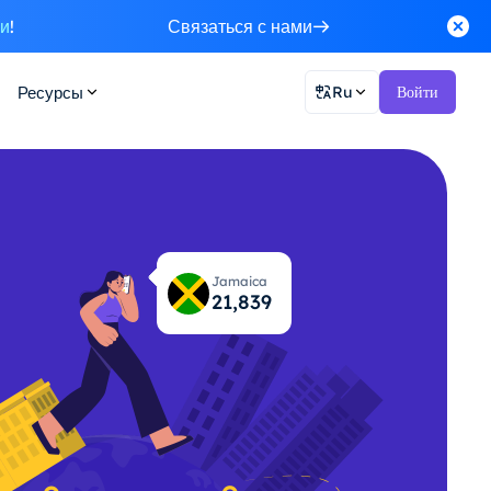
ки
!
Связаться с нами
Ресурсы
Ru
Войти
Jamaica
21,898