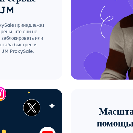
 JM
oxySale принадлежат
рены, что они не
о заблокировать или
штаба быстрее и
 JM ProxySale.
Масштаб
помощью